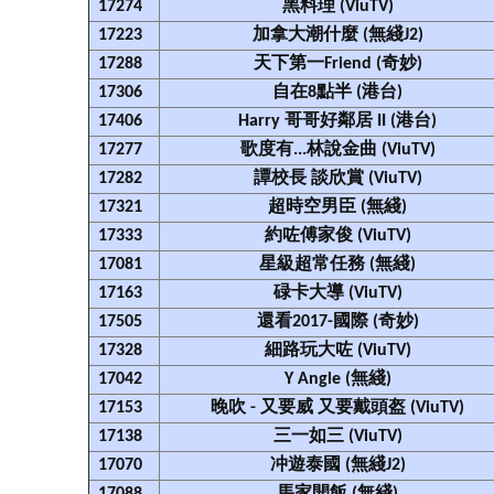
17274
黑料理 (ViuTV)
17223
加拿大潮什麼 (無綫J2)
17288
天下第一Friend (奇妙)
17306
自在8點半 (港台)
17406
Harry 哥哥好鄰居 II (港台)
17277
歌度有...林說金曲 (ViuTV)
17282
譚校長 談欣賞 (ViuTV)
17321
超時空男臣 (無綫)
17333
約咗傅家俊 (ViuTV)
17081
星級超常任務 (無綫)
17163
碌卡大導 (ViuTV)
17505
還看2017-國際 (奇妙)
17328
細路玩大咗 (ViuTV)
17042
Y Angle (無綫)
17153
晚吹 - 又要威 又要戴頭盔 (ViuTV)
17138
三一如三 (ViuTV)
17070
冲遊泰國 (無綫J2)