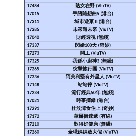
17484
熟女在野 (ViuTV)
17015
手語隨想曲5 (港台)
17311
城市遊棄 II (港台)
17385
未來還未來 (ViuTV)
17040
財經透視 (無綫)
17337
閃婚100天 (奇妙)
17273
開工 (ViuTV)
17325
我係小廚神3 (無綫)
17265
突擊旅行團 (ViuTV)
17336
阿美利堅有外星人 (ViuTV)
17148
站站停 (ViuTV)
17234
流行經典50年 (無綫)
17021
時事摘錄 (港台)
17291
杜汶澤食住上 (奇妙)
17172
華爾街速遞 (有線)
17210
歎得好健康 (無綫)
17260
全職媽媽放大假 (ViuTV)