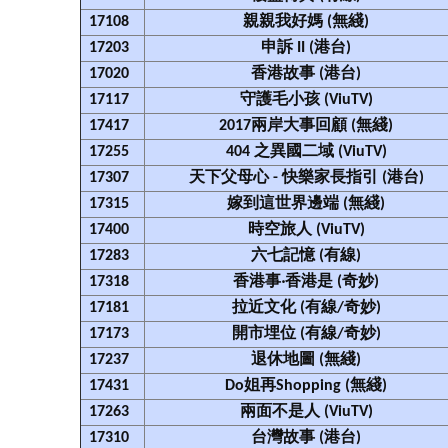
17108
親親我好媽 (無綫)
17203
申訴 II (港台)
17020
香港故事 (港台)
17117
守護毛小孩 (ViuTV)
17417
2017兩岸大事回顧 (無綫)
17255
404 之異國二域 (ViuTV)
17307
天下父母心 - 快樂家長指引 (港台)
17315
嫁到這世界邊端 (無綫)
17400
時空旅人 (ViuTV)
17283
六七記憶 (有線)
17318
香港事‧香港是 (奇妙)
17181
拉近文化 (有線/奇妙)
17173
開市埋位 (有線/奇妙)
17237
退休地圖 (無綫)
17431
Do姐再Shopping (無綫)
17263
兩面不是人 (ViuTV)
17310
台灣故事 (港台)