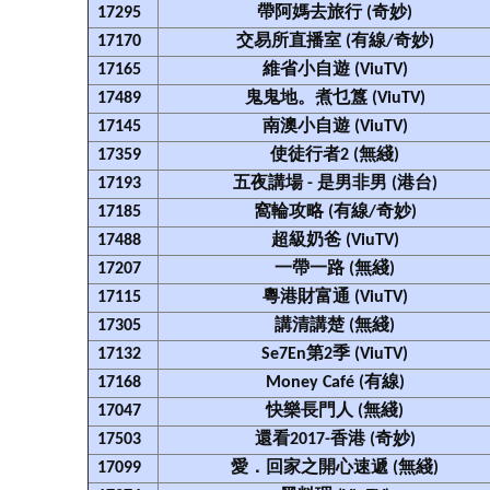
17295
帶阿媽去旅行 (奇妙)
17170
交易所直播室 (有線/奇妙)
17165
維省小自遊 (ViuTV)
17489
鬼鬼地。煮乜簋 (ViuTV)
17145
南澳小自遊 (ViuTV)
17359
使徒行者2 (無綫)
17193
五夜講場 - 是男非男 (港台)
17185
窩輪攻略 (有線/奇妙)
17488
超級奶爸 (ViuTV)
17207
一帶一路 (無綫)
17115
粵港財富通 (ViuTV)
17305
講清講楚 (無綫)
17132
Se7En第2季 (ViuTV)
17168
Money Café (有線)
17047
快樂長門人 (無綫)
17503
還看2017-香港 (奇妙)
17099
愛．回家之開心速遞 (無綫)