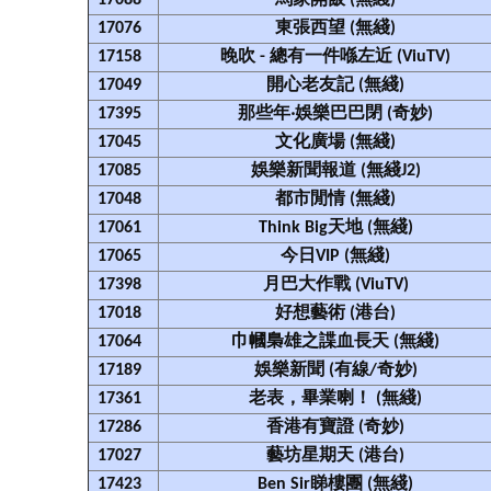
17088
馬家開飯 (無綫)
17076
東張西望 (無綫)
17158
晚吹 - 總有一件喺左近 (ViuTV)
17049
開心老友記 (無綫)
17395
那些年‧娛樂巴巴閉 (奇妙)
17045
文化廣場 (無綫)
17085
娛樂新聞報道 (無綫J2)
17048
都市閒情 (無綫)
17061
Think Big天地 (無綫)
17065
今日VIP (無綫)
17398
月巴大作戰 (ViuTV)
17018
好想藝術 (港台)
17064
巾幗梟雄之諜血長天 (無綫)
17189
娛樂新聞 (有線/奇妙)
17361
老表，畢業喇！ (無綫)
17286
香港有寶證 (奇妙)
17027
藝坊星期天 (港台)
17423
Ben Sir睇樓團 (無綫)