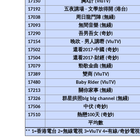
17150
胸X計 (ViuTV)
17192
五夜講場 - 文學放得開 (港台)
17038
周日龍門陣 (無綫)
17093
無間音樂 (無綫)
17290
吾男吾女 (奇妙)
17154
晚吹 - 男人講嘢 (ViuTV)
17502
還看2017-中國 (奇妙)
17504
還看2017-財經 (奇妙)
17079
勁歌金曲 (無綫)
17389
雙商 (ViuTV)
17480
Baby Rider (ViuTV)
17213
關你家事 (無綫)
17326
群星拱照big big channel (無綫)
17506
中伏 (奇妙)
17510
熱戀100天 (奇妙)
平均數
** 1=香港電台 2=無線電視 3=ViuTV 4=有線/奇妙電視