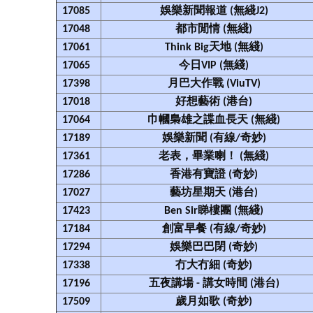
17085
娛樂新聞報道 (無綫J2)
17048
都市閒情 (無綫)
17061
Think Big天地 (無綫)
17065
今日VIP (無綫)
17398
月巴大作戰 (ViuTV)
17018
好想藝術 (港台)
17064
巾幗梟雄之諜血長天 (無綫)
17189
娛樂新聞 (有線/奇妙)
17361
老表，畢業喇！ (無綫)
17286
香港有寶證 (奇妙)
17027
藝坊星期天 (港台)
17423
Ben Sir睇樓團 (無綫)
17184
創富早餐 (有線/奇妙)
17294
娛樂巴巴閉 (奇妙)
17338
冇大冇細 (奇妙)
17196
五夜講場 - 講女時間 (港台)
17509
歲月如歌 (奇妙)