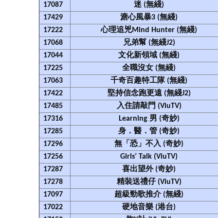
17087
迷 (無綫)
17429
溏心風暴3 (無綫)
17222
心理追兇Mind Hunter (無綫)
17068
兄弟幫 (無綫J2)
17044
文化新領域 (無綫)
17225
全職沒女 (無綫)
17063
千奇百趣特工隊 (無綫)
17422
堅持信念跑更遠 (無綫J2)
17485
入住請敲門 (ViuTV)
17316
Learning 男 (奇妙)
17285
身．醫．管 (奇妙)
17296
無「恐」不入 (奇妙)
17256
Girls’ Talk (ViuTV)
17287
喜出望外 (奇妙)
17278
精裝送禮仔 (ViuTV)
17097
超級勁歌推介 (無綫)
17022
硬地音樂 (港台)