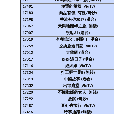
17111
2016財經大事回顧 (ViuTV)
17491
短暫的婚姻 (ViuTV)
17183
商品有價 (有線/奇妙)
17198
香港有你2017 (港台)
17067
天與地巔峰之旅 (無綫)
17007
視點31 (港台)
17019
有種信念，叫跑！ (港台)
17259
交換旅遊日記 (ViuTV)
17012
大學問 (港台)
17017
好好過日子 (港台)
17116
經緯線 (ViuTV)
17324
打工捱世界II (無綫)
17313
中國故事 (港台)
17332
出得廳堂 (ViuTV)
17220
不懂撒嬌的女人 (無綫)
17292
放試 (奇妙)
17487
豆釘去旅行 (ViuTV)
17416
時事通識 (無綫)