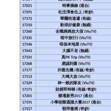
17021
時事摘錄 (港台)
17291
杜汶澤食住上 (奇妙)
17172
華爾街速遞 (有線)
17210
歎得好健康 (無綫)
17260
全職媽媽放大假 (ViuTV)
17335
暗中旅行2 (ViuTV)
17146
唔係本地菜 (ViuTV)
17043
大腦不老 (無綫)
17331
真PK Trip (ViuTV)
17268
虔誠到爆 (ViuTV)
17177
外匯先機 (有線/奇妙)
17113
大鳴大放 (ViuTV)
17329
神一般的隊友 (ViuTV)
17171
財經即時睇 (有線/奇妙)
17201
樂壇新秀2017 (港台)
17191
小學校際通識大賽2017 (港台)
17317
朝拜傲媽 (奇妙)