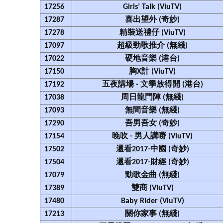
17256
Girls’ Talk (ViuTV)
17287
喜出望外 (奇妙)
17278
精裝送禮仔 (ViuTV)
17097
超級勁歌推介 (無綫)
17022
硬地音樂 (港台)
17150
胸X計 (ViuTV)
17192
五夜講場 - 文學放得開 (港台)
17038
周日龍門陣 (無綫)
17093
無間音樂 (無綫)
17290
吾男吾女 (奇妙)
17154
晚吹 - 男人講嘢 (ViuTV)
17502
還看2017-中國 (奇妙)
17504
還看2017-財經 (奇妙)
17079
勁歌金曲 (無綫)
17389
雙商 (ViuTV)
17480
Baby Rider (ViuTV)
17213
關你家事 (無綫)