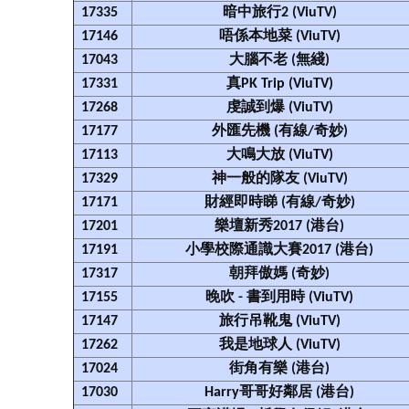
17335
暗中旅行2 (ViuTV)
17146
唔係本地菜 (ViuTV)
17043
大腦不老 (無綫)
17331
真PK Trip (ViuTV)
17268
虔誠到爆 (ViuTV)
17177
外匯先機 (有線/奇妙)
17113
大鳴大放 (ViuTV)
17329
神一般的隊友 (ViuTV)
17171
財經即時睇 (有線/奇妙)
17201
樂壇新秀2017 (港台)
17191
小學校際通識大賽2017 (港台)
17317
朝拜傲媽 (奇妙)
17155
晚吹 - 書到用時 (ViuTV)
17147
旅行吊靴鬼 (ViuTV)
17262
我是地球人 (ViuTV)
17024
街角有樂 (港台)
17030
Harry哥哥好鄰居 (港台)