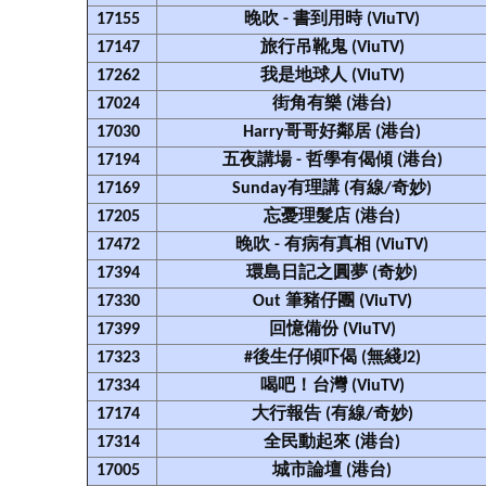
17155
晚吹 - 書到用時 (ViuTV)
17147
旅行吊靴鬼 (ViuTV)
17262
我是地球人 (ViuTV)
17024
街角有樂 (港台)
17030
Harry哥哥好鄰居 (港台)
17194
五夜講場 - 哲學有偈傾 (港台)
17169
Sunday有理講 (有線/奇妙)
17205
忘憂理髮店 (港台)
17472
晚吹 - 有病有真相 (ViuTV)
17394
環島日記之圓夢 (奇妙)
17330
Out 筆豬仔團 (ViuTV)
17399
回憶備份 (ViuTV)
17323
#後生仔傾吓偈 (無綫J2)
17334
喝吧！台灣 (ViuTV)
17174
大行報告 (有線/奇妙)
17314
全民動起來 (港台)
17005
城市論壇 (港台)