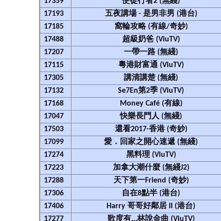
17359
使徒行者2 (無綫)
17193
五夜講場 - 是男非男 (港台)
17185
窩輪攻略 (有線/奇妙)
17488
超級奶爸 (ViuTV)
17207
一帶一路 (無綫)
17115
粵港財富通 (ViuTV)
17305
講清講楚 (無綫)
17132
Se7En第2季 (ViuTV)
17168
Money Café (有線)
17047
快樂長門人 (無綫)
17503
還看2017-香港 (奇妙)
17099
愛．回家之開心速遞 (無綫)
17274
黑料理 (ViuTV)
17223
加拿大潮什麼 (無綫J2)
17288
天下第一Friend (奇妙)
17306
自在8點半 (港台)
17406
Harry 哥哥好鄰居 II (港台)
17277
歌度有...林說金曲 (ViuTV)