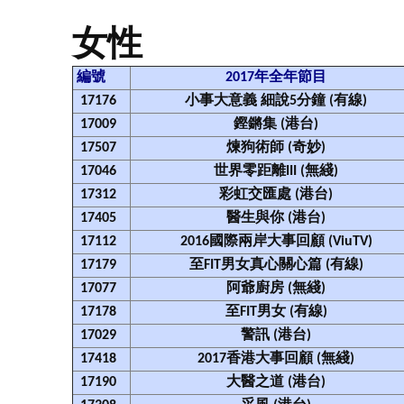
女性
編號
2017年全年節目
17176
小事大意義 細說5分鐘 (有線)
17009
鏗鏘集 (港台)
17507
煉狗術師 (奇妙)
17046
世界零距離III (無綫)
17312
彩虹交匯處 (港台)
17405
醫生與你 (港台)
17112
2016國際兩岸大事回顧 (ViuTV)
17179
至FIT男女真心關心篇 (有線)
17077
阿爺廚房 (無綫)
17178
至FIT男女 (有線)
17029
警訊 (港台)
17418
2017香港大事回顧 (無綫)
17190
大醫之道 (港台)