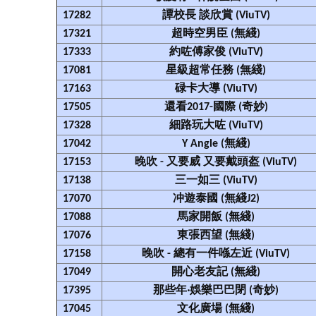
17282
譚校長 談欣賞 (ViuTV)
17321
超時空男臣 (無綫)
17333
約咗傅家俊 (ViuTV)
17081
星級超常任務 (無綫)
17163
碌卡大導 (ViuTV)
17505
還看2017-國際 (奇妙)
17328
細路玩大咗 (ViuTV)
17042
Y Angle (無綫)
17153
晚吹 - 又要威 又要戴頭盔 (ViuTV)
17138
三一如三 (ViuTV)
17070
冲遊泰國 (無綫J2)
17088
馬家開飯 (無綫)
17076
東張西望 (無綫)
17158
晚吹 - 總有一件喺左近 (ViuTV)
17049
開心老友記 (無綫)
17395
那些年‧娛樂巴巴閉 (奇妙)
17045
文化廣場 (無綫)