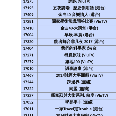
17275
詭探 (ViuTV)
17195
五夜講場 - 歷史係咁話 (港台)
17409
金曲40 音樂情人 (港台)
17281
闔家學術常識問答比賽 (ViuTV)
17410
金曲40‧大講堂 (港台)
17004
早辰‧早晨 (港台)
17320
能者舞台非凡夜 2017 (港台)
17404
我們的科學家 (港台)
17271
尋覓原味 (ViuTV)
17279
築地100 (ViuTV)
17010
議事論事 (港台)
17469
2017財經大事回顧 (ViuTV)
17244
踩過界 (無綫)
17322
同盟 (無綫)
17327
瑪嘉烈與大衛系列: 前度 (ViuTV)
17052
學是學非 (無綫)
17011
一家Travel定Trouble (港台)