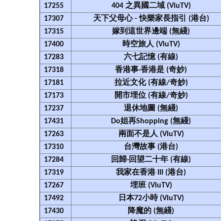
17255
404 之異國二域 (ViuTV)
17307
天下父母心 - 快樂家長指引 (港台)
17315
嫁到這世界邊端 (無綫)
17400
時空旅人 (ViuTV)
17283
六七記憶 (有線)
17318
香港事‧香港是 (奇妙)
17181
拉近文化 (有線/奇妙)
17173
開市埋位 (有線/奇妙)
17237
退休地圖 (無綫)
17431
Do姐再Shopping (無綫)
17263
兩面不是人 (ViuTV)
17310
台灣故事 (港台)
17284
回歸‧回望二十年 (有線)
17319
我家在香港 III (港台)
17267
埋班 (ViuTV)
17492
日本72小時 (ViuTV)
17430
降魔的 (無綫)