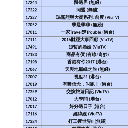
17244
踩過界 (無綫)
17322
同盟 (無綫)
17327
瑪嘉烈與大衛系列: 前度 (ViuTV)
17052
學是學非 (無綫)
17011
一家Travel定Trouble (港台)
17111
2016財經大事回顧 (ViuTV)
17491
短暫的婚姻 (ViuTV)
17183
商品有價 (有線/奇妙)
17198
香港有你2017 (港台)
17067
天與地巔峰之旅 (無綫)
17007
視點31 (港台)
17019
有種信念，叫跑！ (港台)
17259
交換旅遊日記 (ViuTV)
17012
大學問 (港台)
17017
好好過日子 (港台)
17116
經緯線 (ViuTV)
17324
打工捱世界II (無綫)