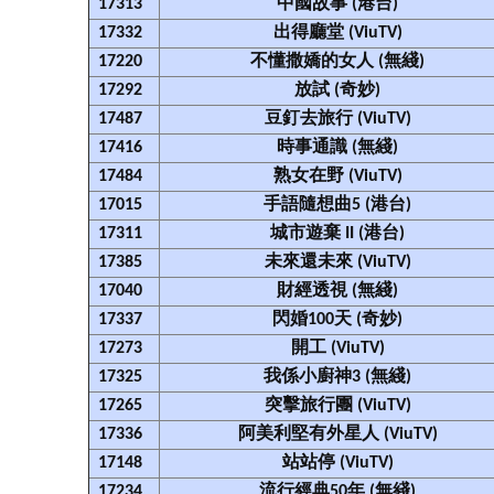
17313
中國故事 (港台)
17332
出得廳堂 (ViuTV)
17220
不懂撒嬌的女人 (無綫)
17292
放試 (奇妙)
17487
豆釘去旅行 (ViuTV)
17416
時事通識 (無綫)
17484
熟女在野 (ViuTV)
17015
手語隨想曲5 (港台)
17311
城市遊棄 II (港台)
17385
未來還未來 (ViuTV)
17040
財經透視 (無綫)
17337
閃婚100天 (奇妙)
17273
開工 (ViuTV)
17325
我係小廚神3 (無綫)
17265
突擊旅行團 (ViuTV)
17336
阿美利堅有外星人 (ViuTV)
17148
站站停 (ViuTV)
17234
流行經典50年 (無綫)