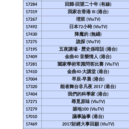
17284
回歸‧回望二十年 (有線)
17319
我家在香港 III (港台)
17267
埋班 (ViuTV)
17492
日本72小時 (ViuTV)
17430
降魔的 (無綫)
17275
詭探 (ViuTV)
17195
五夜講場 - 歷史係咁話 (港台)
17409
金曲40 音樂情人 (港台)
17281
闔家學術常識問答比賽 (ViuTV)
17410
金曲40‧大講堂 (港台)
17004
早辰‧早晨 (港台)
17320
能者舞台非凡夜 2017 (港台)
17404
我們的科學家 (港台)
17271
尋覓原味 (ViuTV)
17279
築地100 (ViuTV)
17010
議事論事 (港台)
17469
2017財經大事回顧 (ViuTV)