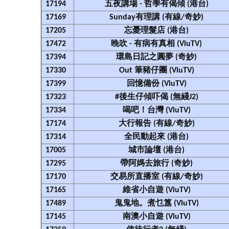
17194
五夜講場 - 哲學有偈傾 (港台)
17169
Sunday有理講 (有線/奇妙)
17205
忘憂理髮店 (港台)
17472
晚吹 - 有病有真相 (ViuTV)
17394
環島日記之圓夢 (奇妙)
17330
Out 筆豬仔團 (ViuTV)
17399
回憶備份 (ViuTV)
17323
#後生仔傾吓偈 (無綫J2)
17334
喝吧！台灣 (ViuTV)
17174
大行報告 (有線/奇妙)
17314
全民動起來 (港台)
17005
城市論壇 (港台)
17295
帶阿媽去旅行 (奇妙)
17170
交易所直播室 (有線/奇妙)
17165
維省小自遊 (ViuTV)
17489
鬼鬼地。煮乜簋 (ViuTV)
17145
南澳小自遊 (ViuTV)