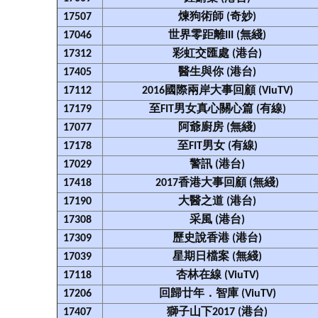
17507
煉狗術師 (奇妙)
17046
世界零距離III (無綫)
17312
彩虹交匯處 (港台)
17405
醫生與你 (港台)
17112
2016國際兩岸大事回顧 (ViuTV)
17179
至FIT男女真心關心篇 (有線)
17077
阿爺廚房 (無綫)
17178
至FIT男女 (有線)
17029
警訊 (港台)
17418
2017香港大事回顧 (無綫)
17190
大醫之道 (港台)
17308
采風 (港台)
17309
歷史說香港 (港台)
17039
星期日檔案 (無綫)
17118
杏林在線 (ViuTV)
17206
回歸廿年．智庫 (ViuTV)
17407
獅子山下2017 (港台)