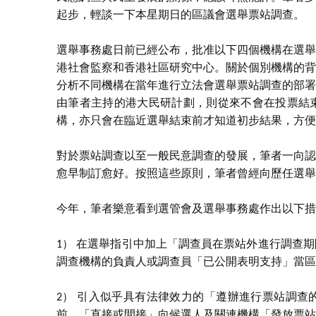
起步，輕談一下本星期日的區議會選舉票站調查。
選舉事務處日前已經公布，批准以下四個機構在選舉
港社會監察和香港社區研究中心。關於個別機構的背景
分析不同機構在當年進行立法會選舉票站調查的部署
由筆者主持的港大民研計劃，則從來不會在投票結
構，亦只會在臨近選舉結束前才知道初步結果，方便
對於票站調查以至一般民意調查的發展，筆者一向認
愈早制訂愈好。按照這些原則，筆者曾經向歷任選舉
今年，筆者樂意看到選管會及選舉事務處作出以下措
1） 在選舉指引中加上「調查員在票站外進行調查
調查機構的負責人或調查員「已公開表明支持」當區
2） 引入似乎具有法律效力的「遵辦進行票站調查
前，「直接或間接」向候選人及關連機構「發放票站