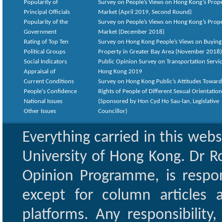
Popularity of
Survey on People’s Views on Hong Kong’s Prop
Principal Officials
Market (April 2019, Second Round)
Popularity of the
Survey on People’s Views on Hong Kong’s Prop
Government
Market (December 2018)
Rating of Top Ten
Survey on Hong Kong People’s Views on Buying
Political Groups
Property in Greater Bay Area (November 2018)
Social Indicators
Public Opinion Survey on Transportation Servic
Appraisal of
Hong Kong 2019
Current Conditions
Survey on Hong Kong Public’s Attitudes Toward
People's Confidence
Rights of People of Different Sexual Orientatio
National Issues
(Sponsored by Hon Cyd Ho Sau-lan, Legislative
Other Issues
Councillor)
Everything carried in this web
University of Hong Kong. Dr Ro
Opinion Programme, is respon
except for column articles
platforms. Any responsibility