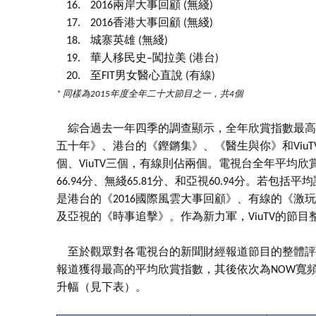
16.
2016兩岸大事回顧 (無綫)
17.
2016香港大事回顧 (無綫)
18.
城寨英雄 (無綫)
19.
華人移民史–闖拉美 (港台)
20.
至FIT男女醫心直說 (有線)
* 同樣為2015年度全年二十大節目之一，共4個
綜合過去一年四季的調查顯示，全年欣賞指數最高的
五十年》、港台的《鏗鏘集》、《醫生與你》和Viu
個、ViuTV三個，有線則佔兩個。電視台全年平均欣賞指
66.94分、無綫65.81分、和亞視60.94分。
是港台的《2016國際風雲大事回顧》、有線的《激玩．
及亞視的《時事追擊》。作為新力軍，ViuTV的節
至於觀眾對各電視台的新聞財經報道節目的整體評價
報道獲得最高的平均欣賞指數，其後依次為NOW寬
升幅（見下表）。