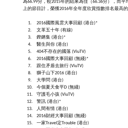
為66.99分，較2015年的結果為佳（66.36分），
上的節目計，榮獲2016年全年度欣賞指數排名最高的
1.
2016國際風雲大事回顧 (港台)*
2.
文革五十年 (有線)
3.
鏗鏘集 (港台)*
4.
醫生與你 (港台)
5.
404不存在的國落 (ViuTV)
6.
2016國際大事回顧 (無綫)*
7.
跟住矛盾去旅行 (ViuTV)
8.
獅子山下2016 (港台)
9.
大學問 (港台)
10.
今個夏天食平D (無綫)
11.
守護毛小孩 (ViuTV)
12.
警訊 (港台)*
13.
人間有情 (港台)
14.
2016財經大事回顧 (無綫)
15.
一家Travel定Trouble (港台)