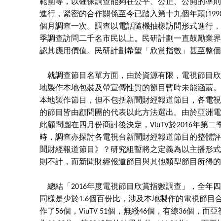
範圍等，以確保調查能夠在公平、公正、公開的準則
進行，緊密的合作關係至今已踏入第十九個年頭(1998
個月調查一次。調查以電話隨機抽樣訪問形式進行，
季調查訪問二千名市民以上。民研計劃一直鼓勵業界
認其應用價值。民研計劃希望「欣賞指數」甚至整個
就調查節目名單方面，由於資源有限，電視節目欣
地製作本地包裝及帶宣傳性質的節目暫時未能涵蓋。由
本地製作節目，但不包括新聞財經報道節目，各電視
的節目皆由顧問團的代表以此方法選出。由於亞洲電視於2
此顧問團在四月份商討後決定，ViuTV於2016年
時，調查亦探討各電視台新聞財經報道節目的整體評
聞財經報道節目》？研究組暫將之定義為以主播形式
則不計，而新聞財經報道節目與其他類型節目所得的
總結「2016年度電視節目欣賞指數調查」，全年四個
同樣是少於1.6個百份比，涉及本地製作的電視節目
作了56個，ViuTV 51個，無綫46個，有線36個