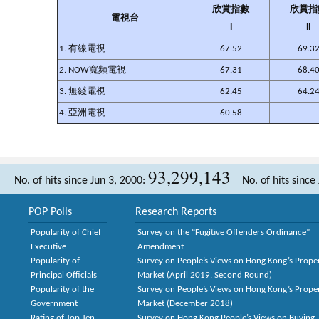
欣賞指數
欣賞指
電視台
I
II
1. 有線電視
67.52
69.3
2. NOW寬頻電視
67.31
68.4
3. 無綫電視
62.45
64.2
4. 亞洲電視
60.58
--
93,299,143
No. of hits since Jun 3, 2000:
No. of hits since
POP Polls
Research Reports
Popularity of Chief
Survey on the “Fugitive Offenders Ordinance”
Executive
Amendment
Popularity of
Survey on People’s Views on Hong Kong’s Prope
Principal Officials
Market (April 2019, Second Round)
Popularity of the
Survey on People’s Views on Hong Kong’s Prope
Government
Market (December 2018)
Rating of Top Ten
Survey on Hong Kong People’s Views on Buying