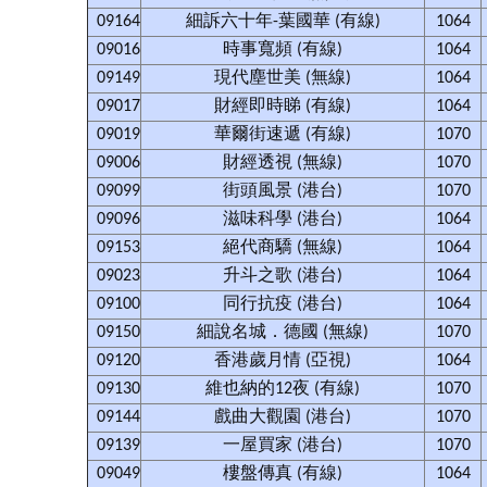
09164
細訴六十年-葉國華 (有線)
1064
09016
時事寬頻 (有線)
1064
09149
現代塵世美 (無線)
1064
09017
財經即時睇 (有線)
1064
09019
華爾街速遞 (有線)
1070
09006
財經透視 (無線)
1070
09099
街頭風景 (港台)
1070
09096
滋味科學 (港台)
1064
09153
絕代商驕 (無線)
1064
09023
升斗之歌 (港台)
1064
09100
同行抗疫 (港台)
1064
09150
細說名城．德國 (無線)
1070
09120
香港歲月情 (亞視)
1064
09130
維也納的12夜 (有線)
1070
09144
戲曲大觀園 (港台)
1070
09139
一屋買家 (港台)
1070
09049
樓盤傳真 (有線)
1064