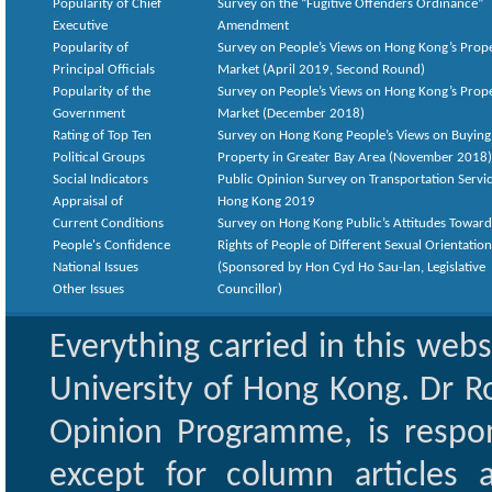
Popularity of Chief
Survey on the “Fugitive Offenders Ordinance”
Executive
Amendment
Popularity of
Survey on People’s Views on Hong Kong’s Prop
Principal Officials
Market (April 2019, Second Round)
Popularity of the
Survey on People’s Views on Hong Kong’s Prop
Government
Market (December 2018)
Rating of Top Ten
Survey on Hong Kong People’s Views on Buying
Political Groups
Property in Greater Bay Area (November 2018)
Social Indicators
Public Opinion Survey on Transportation Servic
Appraisal of
Hong Kong 2019
Current Conditions
Survey on Hong Kong Public’s Attitudes Toward
People's Confidence
Rights of People of Different Sexual Orientatio
National Issues
(Sponsored by Hon Cyd Ho Sau-lan, Legislative
Other Issues
Councillor)
Everything carried in this web
University of Hong Kong. Dr Ro
Opinion Programme, is respon
except for column articles