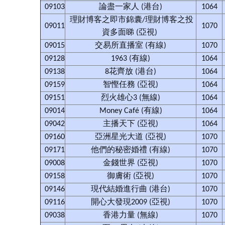
09103
論盡一家人 (港台)
1064
理財博客之即市錦囊/理財博客之投
09011
1070
資多面睇 (亞視)
09015
交易所直播室 (有線)
1070
09128
1963 (有線)
1064
09138
8花齊放 (港台)
1064
09159
智慳任務 (亞視)
1064
09151
烈火雄心3 (無線)
1064
09014
Money Café (有線)
1064
09042
主播天下 (亞視)
1064
09160
亞洲星光大道 (亞視)
1070
09171
他們的秘密婚禮 (有線)
1070
09008
金錢世界 (亞視)
1070
09158
御膚術 (亞視)
1070
09146
現代結婚進行曲 (港台)
1070
09116
開心大發現2009 (亞視)
1070
09038
香港力量 (無線)
1070