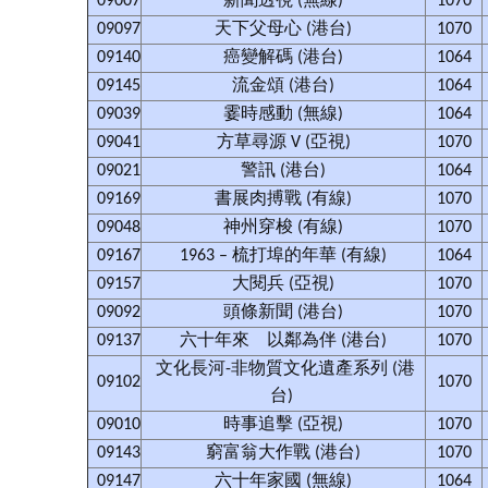
09007
新聞透視 (無線)
1070
09097
天下父母心 (港台)
1070
09140
癌變解碼 (港台)
1064
09145
流金頌 (港台)
1064
09039
霎時感動 (無線)
1064
09041
方草尋源 V (亞視)
1070
09021
警訊 (港台)
1064
09169
書展肉搏戰 (有線)
1070
09048
神州穿梭 (有線)
1070
09167
1963 – 梳打埠的年華 (有線)
1064
09157
大閱兵 (亞視)
1070
09092
頭條新聞 (港台)
1070
09137
六十年來 以鄰為伴 (港台)
1070
文化長河-非物質文化遺產系列 (港
09102
1070
台)
09010
時事追擊 (亞視)
1070
09143
窮富翁大作戰 (港台)
1070
09147
六十年家國 (無線)
1064