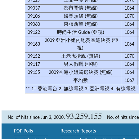
09129
王晶事變 (有線)
1070
09037
都市閒情 (無線)
1064
09106
娛樂頭條 (無線)
1070
09060
東張西望 (無線)
1064
09122
時尚生活 Guide (亞視)
1064
2009 亞洲小姐內地賽區總決賽 (亞
09163
1064
視)
09152
王老虎搶親 (無線)
1070
09117
男人做曬 (亞視)
1064
09155
2009香港小姐競選決賽 (無線)
1064
平均數
1067
** 1= 香港電台 2=無線電視 3=亞洲電視 4=有線電視
93,259,155
No. of hits since Jun 3, 2000:
No. of hits sinc
POP Polls
Research Reports