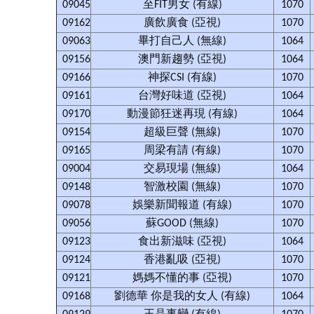
09045
至FIT男女 (有線)
1070
09162
廣飲廣食 (亞視)
1070
09063
畢打自己人 (無線)
1064
09156
澳門新趨勢 (亞視)
1064
09166
神探CSI (有線)
1070
09161
台灣好味道 (亞視)
1064
09170
動漫節狂迷再現 (有線)
1064
09154
超級巨聲 (無線)
1070
09165
周梁有請 (有線)
1070
09004
交易現場 (無線)
1064
09148
智激校園 (無線)
1070
09078
娛樂新聞報道 (有線)
1070
09056
蘇GOOD (無線)
1070
09123
食出新滋味 (亞視)
1064
09124
香港亂吸 (亞視)
1070
09121
媽媽不懂的事 (亞視)
1070
09168
劉德華 你是我的女人 (有線)
1064