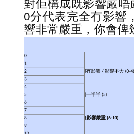
對佢構成既影響嚴唔
0分代表完全冇影響
響非常嚴重，你會俾幾
0
1
2
}冇影響 / 影響不大 (0-4
3
4
5
}一半半 (5)
6
7
8
}
影響嚴重
(6-10)
9
10