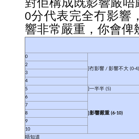
對佢構成既影響嚴唔
0分代表完全冇影響
響非常嚴重，你會俾幾
0
2
}冇影響 / 影響不大 (0-4
3
4
5
}一半半 (5)
6
7
8
}
影響嚴重
(6-10)
9
10
唔知道