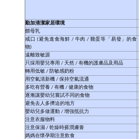
勤加清潔家居環境
餵母乳
戒口 (避免進食海鮮 / 牛肉 / 雞蛋等「易發」的食
物)
遠離致敏源
只採用嬰兒專用 / 天然 / 有機的護膚品及用品
轉用低敏 / 防敏感奶粉
用空氣清新機 / 保持空氣流通
多吃有營養 / 有機 / 健康的食物
逐漸讓嬰幼兒嘗試不同的食物
避免去人多擠迫的地方
嬰幼兒多做運動 / 增強抵抗力
注意衣服物料
注意保濕 / 乾燥時搽潤膚膏
媽媽在懷孕期注意飲食