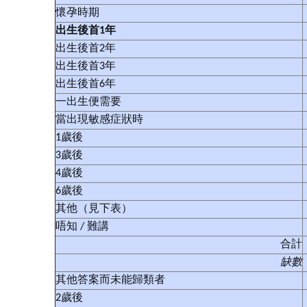
懷孕時期
出生後首
1
年
出生後首2年
出生後首3年
出生後首6年
一出生便需要
當出現敏感症狀時
1歲後
3歲後
4歲後
6歲後
其他（見下表）
唔知 / 難講
合計
缺數
其他答案而未能歸類者
2歲後