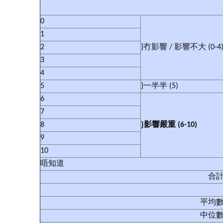
0
1
2
}冇影響 / 影響不大 (0-4
3
4
5
}一半半 (5)
6
7
8
}
影響嚴重
(6-10)
9
10
唔知道
合
平均
中位