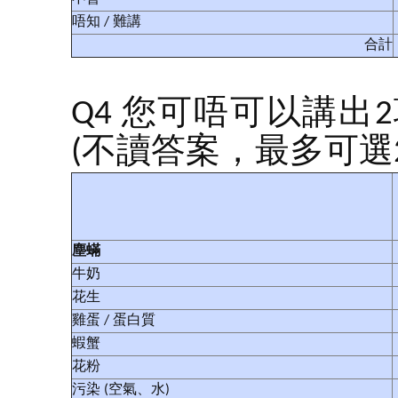
唔知 / 難講
合計
Q4 您可唔可以講
(不讀答案，最多可選2
塵蟎
牛奶
花生
雞蛋 / 蛋白質
蝦蟹
花粉
污染 (空氣、水)