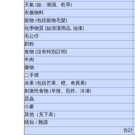
天氣 (如：潮濕、乾旱)
衣服物料
寵物 (包括寵物毛髲)
化學物質 (如清潔用品, 油漆)
毛公仔
奶粉
食物 (沒有特別註明)
牛肉
藥物
二手煙
水果 (包括芒果、橙、奇異果)
刺激性食物 (辛辣、煎炸、冷凍)
昆蟲
小麥
其他（見下表）
唔知 / 難講
合計