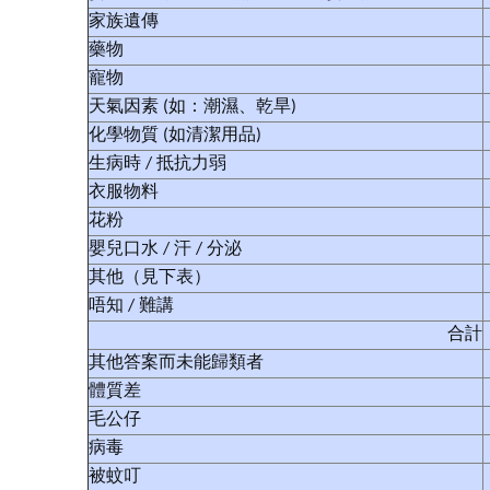
家族遺傳
藥物
寵物
天氣因素 (如：潮濕、乾旱)
化學物質 (如清潔用品)
生病時 / 抵抗力弱
衣服物料
花粉
嬰兒口水 / 汗 / 分泌
其他（見下表）
唔知 / 難講
合計
其他答案而未能歸類者
體質差
毛公仔
病毒
被蚊叮