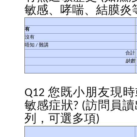
敏感、哮喘、結膜炎等
有
沒有
唔知 / 難講
合計
缺數
Q12 您既小朋友
敏感症狀? (訪問員
列，可選多項)