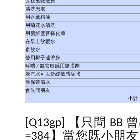
先找出致敏原
清洗患處
用香薰精油
用菊花水清洗
用新鮮蘆薈搽皮膚
在早上飲暖水
多飲水
使用椰子油塗身
哮喘 / 氣管敏感用擴張劑
飲汽水可以舒緩敏感症狀
飲保建湯水
會先問朋友
小計
[Q13gp] 【只問 
=384】當您既小