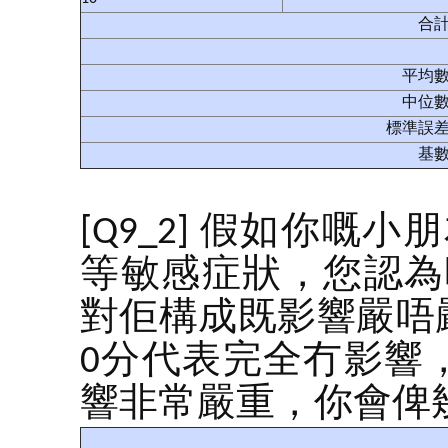
合
平均
中位
標準誤
基
[Q9_2] 假如你
等敏感症狀，您認為
對佢構成既影響嚴唔
0分代表完全冇影響
響非常嚴重，你會俾幾