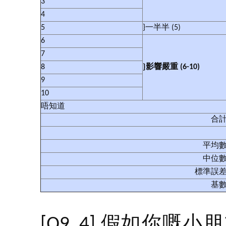
3
4
5
}一半半 (5)
6
7
8
}
影響嚴重
(6-10)
9
10
唔知道
合
平均
中位
標準誤
基
[Q9_4] 假如你