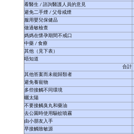
看醫生 / 諮詢醫護人員的意見
避免二手煙 / 父母戒煙
服用嬰兒保健品
做過敏檢查
媽媽在懷孕期間不戒口
中藥 / 食療
其他（見下表）
唔知道
合計
其他答案而未能歸類者
避免養寵物
多些接觸不同環境
曬太陽
不要接觸臭丸和藥油
去公園時使用驅蚊噴霧
由小朋友入手
早接觸致敏源