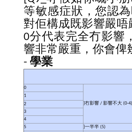
等敏感症狀，您認為
對佢構成既影響嚴唔
0分代表完全冇影響
響非常嚴重，你會俾
-
學業
0
1
}冇影響 / 影響不大 (0-4
2
3
4
5
}一半半 (5)