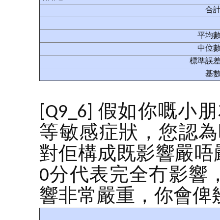
合
平均
中位
標準誤
基
[Q9_6] 假如你
等敏感症狀，您認為
對佢構成既影響嚴唔
0分代表完全冇影響
響非常嚴重，你會俾幾