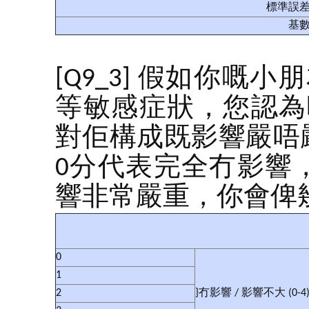
標準誤
基
[Q9_3] 假如你
等敏感症狀，您認為
對佢構成既影響嚴唔
0分代表完全冇影響
響非常嚴重，你會俾幾
0
1
2
}冇影響 / 影響不大 (0-4