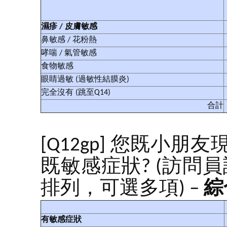
濕疹
/
皮膚敏感
鼻敏感 / 花粉熱
哮喘 / 氣管敏感
食物敏感
眼睛過敏 (過敏性結膜炎)
完全沒有 (跳至Q14)
合計
[Q12gp] 您既小
既敏感症狀? (訪問
排列，可選多項) –
綜
有敏感症狀