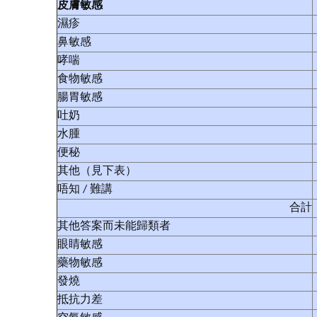
皮膚敏感
濕疹
鼻敏感
哮喘
食物敏感
腸胃敏感
吐奶
水腫
便秘
其他（見下表）
唔知 / 難講
合計
其他答案而未能歸類者
眼睛敏感
藥物敏感
發燒
抵抗力差