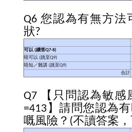
Q6 您認為有無方
狀?
可以
(
續答
Q7-8)
唔可以 (跳至Q9)
唔知／難講 (跳至Q9)
合計
Q7 【只問認為敏
=413】請問您認
嘅風險？(不讀答案，