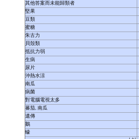
其他答案而未能歸類者
堅果
豆類
蜜糖
朱古力
貝殼類
抵抗力弱
生病
尿片
沖熱水涼
南瓜
病菌
對電腦電視太多
蕃茄, 南瓜
遺傳
鵝
蠔