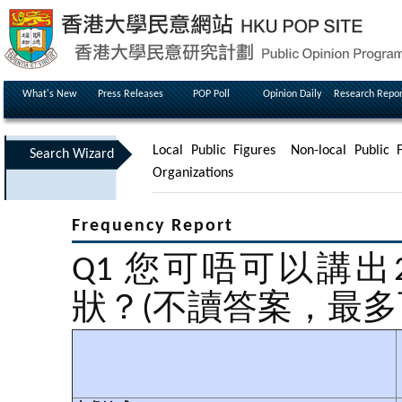
What's New
Press Releases
POP Poll
Opinion Daily
Research Repor
Local Public Figures
Non-local Public F
Search Wizard
Organizations
Frequency Report
Q1 您可唔可以講
狀？(不讀答案，最多