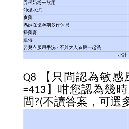
弄稀奶粉來飲用
沖溫水涼
食藥
媽媽在懷孕期多作休息
搽藥膏
遺傳
嬰兒衣服用手洗 / 不與大人衣機一起洗
小計
Q8 【只問認為敏
=413】咁您認為
間?(不讀答案，可選多