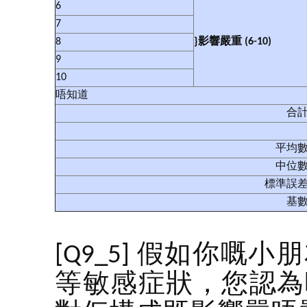
6
7
8
}
影響嚴重
(6-10)
9
10
唔知道
合
平均
中位
標準誤
基
[Q9_5] 假如你
等敏感症狀，您認為