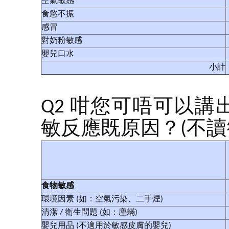
空氣敏感
食慾不振
感冒
對奶粉敏感
嬰兒口水
小計
Q2 咁您可唔可以
敏反應既原因？(不讀
食物敏感
環境因素 (如：空氣污染、二手煙)
清潔 / 衛生問題 (如：塵蟎)
嬰兒用品 (不適用於敏感皮膚的嬰兒)