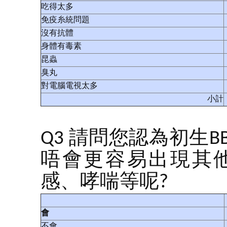
吃得太多
免疫糸統問題
沒有抗體
身體有毒素
昆蟲
臭丸
對電腦電視太多
小計
Q3 請問您認為初生
唔會更容易出現其
感、哮喘等呢?
會
不會