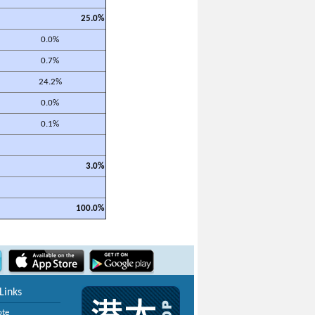
25.0%
0.0%
0.7%
24.2%
0.0%
0.1%
3.0%
100.0%
Links
ote