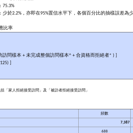
:
75.3%
:
少於2.2%，亦即在95%置信水平下，各個百分比的抽樣誤差為少
應比率
(成功訪問樣本 + 未完成整個訪問樣本^ + 合資格而拒絕者* ) ]
 125) ]
^ 包括「家人拒絕接受訪問」及「被訪者拒絕接受訪問」
頻數
7,387
688