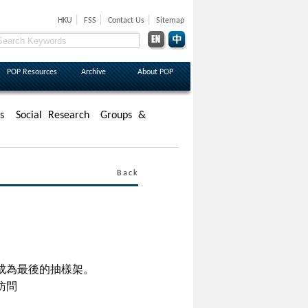
|
|
|
HKU
FSS
Contact Us
Sitemap
POP Resources
Archive
About POP
s
Social Research
Groups &
Back
成為最後的抽樣架。
訪問