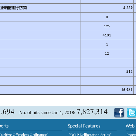
但未能進行訪問
4,239
0
125
4101
1
12
512
16,981
3,694
7,827,314
No. of hits since Jan 1, 2018:
orts
Special Features
Web 
Fugitive Offenders Ordinance”
“OCLP Deliberation Series”
PopV