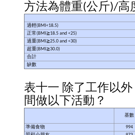
方法為體重(公斤)/高度
過輕(BMI<18.5)
正常(BMI≧18.5 and <25)
過重(BMI≧25.0 and <30)
超重(BMI≧30.0)
合計
缺數
表十一 除了工作以
間做以下活動？
基
準備食物
994