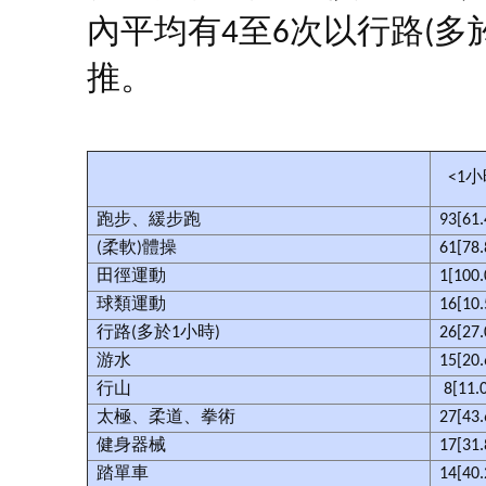
內平均有4至6次以行路(多
推。
<1
跑步、緩步跑
93[61
(柔軟)體操
61[78
田徑運動
1[100
球類運動
16[10
行路(多於1小時)
26[27
游水
15[20
行山
8[11.
太極、柔道、拳術
27[43
健身器械
17[31
踏單車
14[40