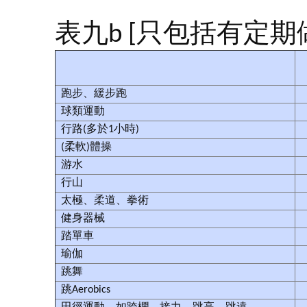
表九b [只包括有定期
跑步、緩步跑
球類運動
行路(多於1小時)
(柔軟)體操
游水
行山
太極、柔道、拳術
健身器械
踏單車
瑜伽
跳舞
跳Aerobics