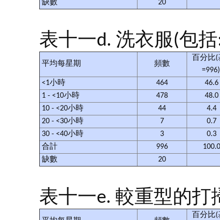
缺數
20
表十一d. 洗衣服(包
百分比(
平均每星期
頻數
=996
<1小時
464
46.
1 - <10小時
478
48.
10 - <20小時
44
4.4
20 - <30小時
7
0.7
30 - <40小時
3
0.3
合計
996
100.
缺數
20
表十一e. 較重型的打
百分比(