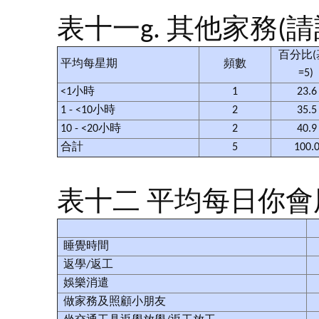
表十一g. 其他家務(請
百分比(
平均每星期
頻數
=5)
<1小時
1
23.
1 - <10小時
2
35.
10 - <20小時
2
40.
合計
5
100.
表十二 平均每日你
睡覺時間
返學/返工
娛樂消遣
做家務及照顧小朋友