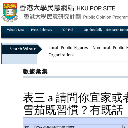
What's New
Press Releases
POP Poll
Opinion Daily
Research Repor
Local Public Figures
Non-local Public F
Search Wizard
Organizations
數據彙集
表三 a 請問你宜家
雪茄既習慣？有既話