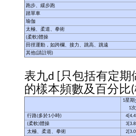
跑步、緩步跑
踏單車
瑜伽
太極、柔道、拳術
(柔軟)體操
田徑運動，如跨欄、接力、跳高、跳遠
其他(請註明)
表九d [只包括有定
的樣本頻數及百分比(樣
1星期
1
行路(多於1小時)
4[4.
(柔軟)體操
3[3.
太極、柔道、拳術
2[3.