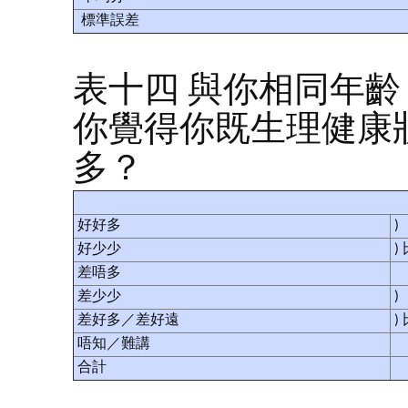
標準誤差
表十四 與你相同年
你覺得你既生理健康
多？
好好多
)
好少少
)
差唔多
差少少
)
差好多／差好遠
)
唔知／難講
合計