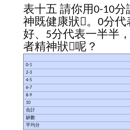
表十五 請你用0-1
神既健康狀。0分代
好、5分代表一半半
者精神狀呢？
0-1
2-3
4-5
6-7
8-9
10
合計
缺數
平均分