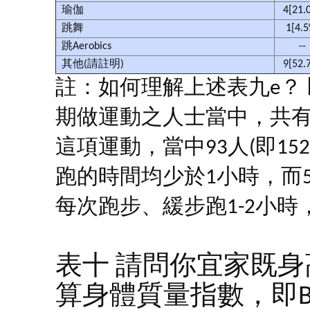
瑜伽
4[21.
跳舞
1[4.
跳Aerobics
--
其他(請註明)
9[52.
註：如何理解上述表九e？ 
期做運動之人士當中，共有
這項運動，當中93人(即15
跑的時間均少於1小時，而53
每次跑步、緩步跑1-2小時
表十 請問你宜家既身
算身體質量指數，即Body 