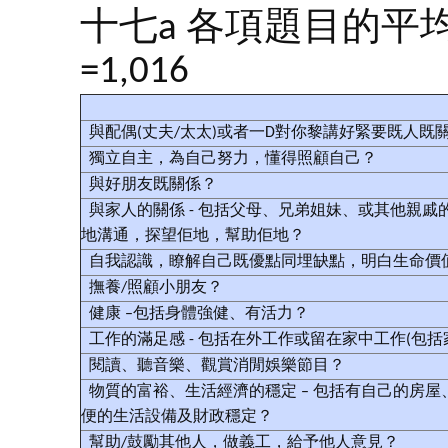
十七a 各項題目的平
=1,016
與配偶(丈夫/太太)或者一D對你黎講好緊要既人既
獨立自主，為自己努力，懂得照顧自己？
與好朋友既關係？
與家人的關係 - 包括父母、兄弟姐妹、或其他親戚
地溝通，探望佢地，幫助佢地？
自我認識，瞭解自己既優點同埋缺點，明白生命價
撫養/照顧小朋友？
健康 –包括身體強健、有活力？
工作的滿足感 - 包括在外工作或留在家中工作(包括
閱讀、聽音樂、觀賞消閒娛樂節目？
物質的富裕、生活經濟的穩定 – 包括有自己的房屋
便的生活設備及財政穩定？
幫助/鼓勵其他人，做義工，給予他人意見？