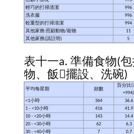
照顧小朋友
973
輕巧的打掃清潔
996
洗衣服
996
較重型的打掃清潔
994
其他家務:照顧動物/寵物
11
其他家務(請註明)
5
表十一a. 準備食物(
物、飯擺設、洗碗)
百分比(
平均每星期
頻數
=994
<1小時
364
36.
1 - <10小時
416
41.
10 - <20小時
143
14.
20 - <30小時
62
6.3
30 - <40小時
7
0.7