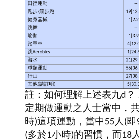
田徑運動
--
跑步/緩步跑
19[12
健身器械
1[2.
跳舞
--
瑜伽
1[3.
踏單車
4[12.
跳Aerobics
1[24.
游水
21[29
球類運動
56[36
行山
27[38
其他(請註明)
5[30.
註：如何理解上述表九d？ 
定期做運動之人士當中，共
時)這項運動，當中55人(即
(多於1小時)的習慣，而18人