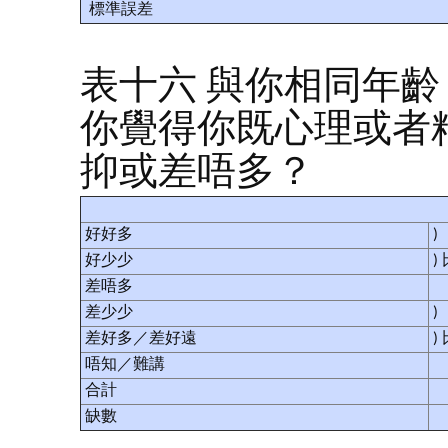
標準誤差
表十六 與你相同年
你覺得你既心理或者
抑或差唔多？
好好多
)
好少少
)
差唔多
差少少
)
差好多／差好遠
)
唔知／難講
合計
缺數