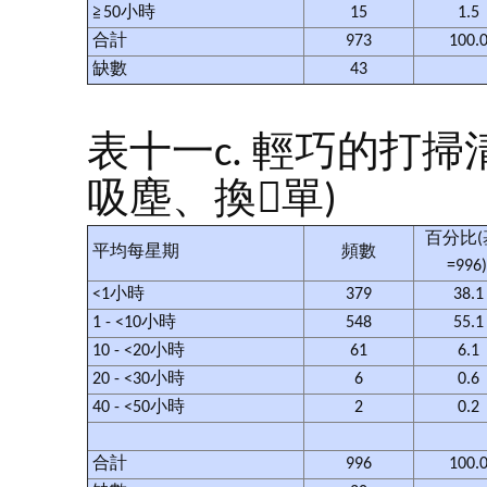
≧50小時
15
1.5
合計
973
100.
缺數
43
表十一c. 輕巧的打
吸塵、換單)
百分比(
平均每星期
頻數
=996
<1小時
379
38.
1 - <10小時
548
55.
10 - <20小時
61
6.1
20 - <30小時
6
0.6
40 - <50小時
2
0.2
合計
996
100.