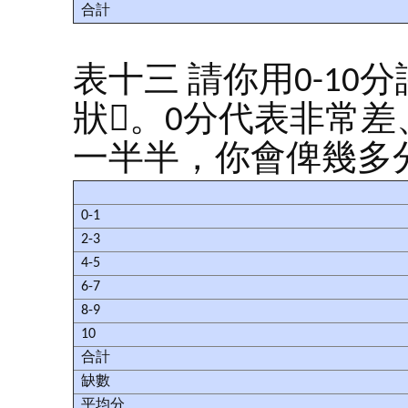
合計
表十三 請你用0-1
狀。0分代表非常差
一半半，你會俾幾多
0-1
2-3
4-5
6-7
8-9
10
合計
缺數
平均分