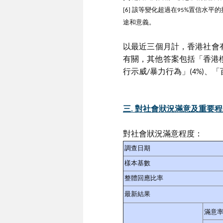
[6] 該等變化超過在95%置信
途和意義。
以最近三個月計，香港社會
有關，其他答案包括「香港樓價
行示威/暴力行為」(4%)、「
三. 對社會狀況滿意及重要
對社會狀況滿意程度：
調查日期
樣本基數
整體回應比率
最新結果
滿意