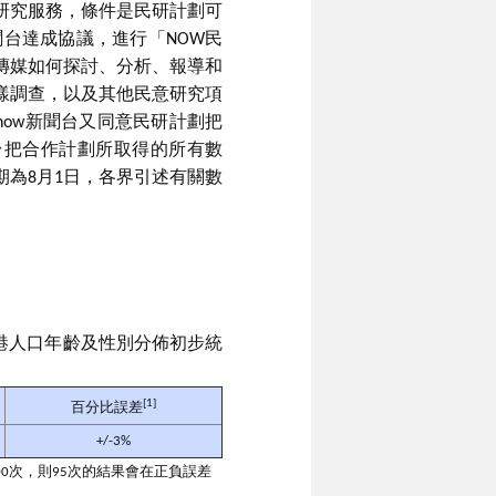
供研究服務，條件是民研計劃可
聞台達成協議，進行「NOW民
傳媒如何探討、分析、報導和
樣調查，以及其他民意研究項
now新聞台又同意民研計劃把
台把合作計劃所取得的所有數
為8月1日，各界引述有關數
全港人口年齡及性別分佈初步統
[1]
百分比誤差
+/-3%
00次，則95次的結果會在正負誤差