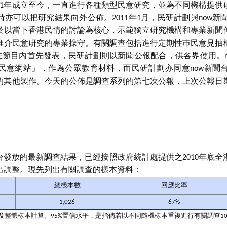
91年成立至今，一直進行各種類型民意研究，並為不同機構提
亦可以把研究結果向外公佈。2011年1月，民研計劃與now新
於以當下香港民情的討論為核心，示範獨立研究機構和專業新聞
推介民意研究的專業操守。有關調查包括進行定期性巿民意見抽
在節目內首先發表，民研計劃則以新聞公報配合，供各界使用。
民意網站」，作為公眾教育材料，而民研計劃亦同意now新聞
的其他製作。今天的公佈是調查系列的第七次公報，上次公報日期
聞台發放的最新調查結果，已經按照政府統計處提供之2010年底
出調整。現先列出有關調查的樣本資料：
總樣本數
回應比率
1,026
67%
水平及整體樣本計算。95%置信水平，是指倘若以不同隨機樣本重複進行有關調查1