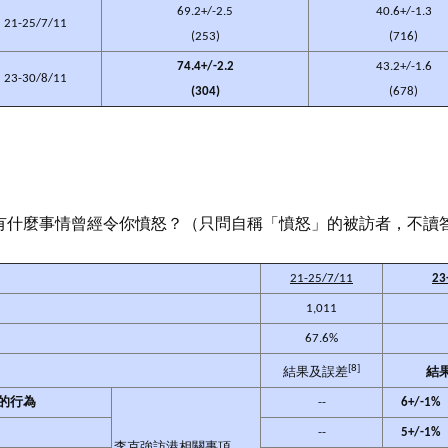
69.2+/-2.5
40.6+/-1.3
21-25/7/11
(253)
(716)
74.4+/-2.2
43.2+/-1.6
23-30/8/11
(304)
(678)
有什麼事情曾經令你憤怒？（只問自稱「憤怒」的被訪者，不讀
21-25/7/11
23
1,011
67.6%
[8]
結果及誤差
結
的行為
--
6+/-1%
--
5+/-1%
李克強訪港相關事項