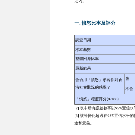
之內。
一. 憤怒比率及評分
調查日期
樣本基數
整體回應比率
最新結果
會
會否用「憤怒」形容你對香
港社會狀況的感覺？
不會
「憤怒」程度評分(0-100)
[2] 表中所有誤差數字以95%置
[3] 該等變化超過在95%置信
途和意義。