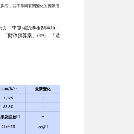
成立與否，並不等同有關變化的實際用
示與「李克強訪港相關事項」
、「財政預算案」(4%)、「遊
23-30/8/11
最新變化
1,026
--
66.8%
--
[7]
--
結果及誤差
[9]
21+/-3%
-9%