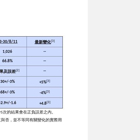
[3]
3-30/8/11
最新變化
1,026
--
66.8%
--
[2]
--
果及誤差
[3]
30+/-3%
+5%
[3]
68+/-3%
-4%
[3]
52.9+/-1.6
+4.8
則95次的結果會在正負誤差之內。
成立與否，並不等同有關變化的實際用