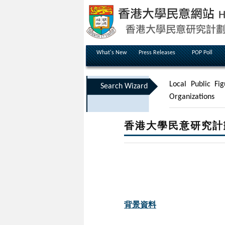
What's New
Press Releases
POP Poll
Local Public Fig
Search Wizard
Organizations
香港大學民意研究計
背景資料