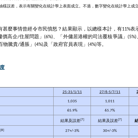
水平的抽樣誤差，表示有關變化在統計學上表面成立。不過，數字變化在統計學上
有甚麼事情曾經令市民憤怒？結果顯示，以總樣本計，有11%表
高企/住屋問題」(6%)、「外傭居港權的司法覆核爭議」(5%)
百物騰貴/通脹」(4%)及「政府官員表現」(4%)等。
程度
25-31/1/11
27/6-5/7/11
1,035
1,011
65.9%
65.7%
[7]
[7]
結果及誤差
結果及誤差
[8]
27+/-3%
30+/-3%
率