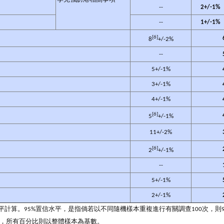
--
2+/-1%
--
1+/-1%
[6]
8
+/-2%
--
5+/-1%
3+/-1%
4+/-1%
[6]
5
+/-1%
11+/-2%
[6]
2
+/-1%
--
5+/-1%
2+/-1%
信水平計算。95%置信水平，是指倘若以不同隨機樣本重複進行有關調查100次，
訪者，所有百分比則以整體樣本為基數。