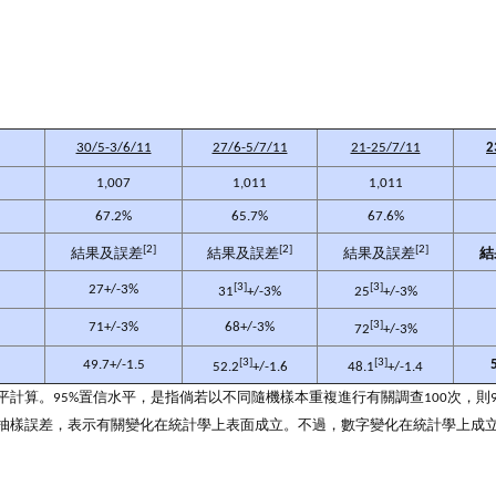
30/5-3/6/11
27/6-5/7/11
21-25/7/11
2
1,007
1,011
1,011
67.2%
65.7%
67.6%
[2]
[2]
[2]
結果及誤差
結果及誤差
結果及誤差
結
[3]
[3]
27+/-3%
31
+/-3%
25
+/-3%
[3]
71+/-3%
68+/-3%
72
+/-3%
[3]
[3]
49.7+/-1.5
52.2
+/-1.6
48.1
+/-1.4
信水平計算。95%置信水平，是指倘若以不同隨機樣本重複進行有關調查100次，
水平的抽樣誤差，表示有關變化在統計學上表面成立。不過，數字變化在統計學上