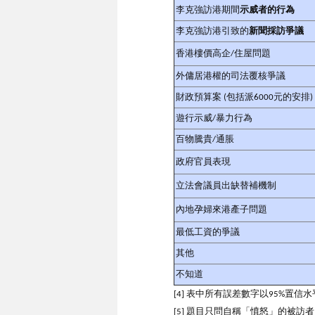
李克強訪港期間
示威者的行為
李克強訪港引致的
新聞採訪爭議
香港樓價高企/住屋問題
外傭居港權的司法覆核爭議
財政預算案 (包括派6000元的安排)
遊行示威/暴力行為
百物騰貴/通脹
政府官員表現
立法會議員出缺替補機制
內地孕婦來港產子問題
最低工資的爭議
其他
不知道
[4] 表中所有誤差數字以95%置
[5] 題目只問自稱「憤怒」的被