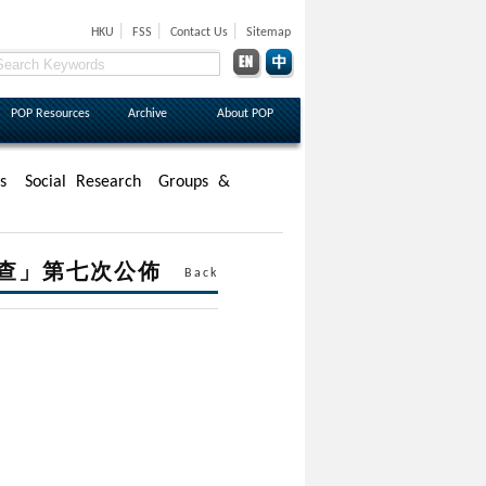
|
|
|
HKU
FSS
Contact Us
Sitemap
POP Resources
Archive
About POP
s
Social Research
Groups &
調查」第七次公佈
Back