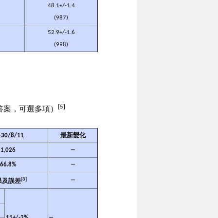
48.1+/-1.4
(987)
52.9+/-1.6
(998)
[5]
答案，可選多項）
-30/8/11
最新變化
1,026
--
66.8%
--
[8]
--
果及誤差
11+/-2%
--