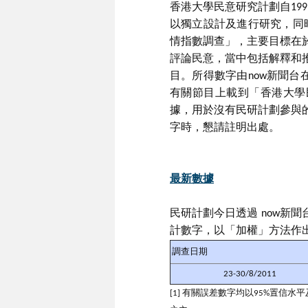
香港大學民意研究計劃自19
以獨立設計及進行研究，同時
情指數調查」，主要目標在
評論民意，當中包括解釋和
目。所得數字由now新聞台
有關節目上載到「香港大學
據，用於沒有民研計劃參與
字時，懇請註明出處。
最新數據
民研計劃今日透過 now新
計數字，以「加權」方法作
調查日期
23-30/8/2011
[1] 有關誤差數字均以95%置信