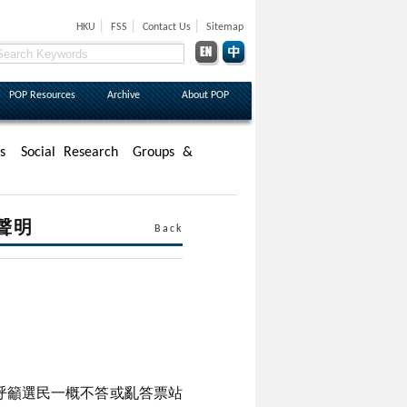
|
|
|
HKU
FSS
Contact Us
Sitemap
POP Resources
Archive
About POP
s
Social Research
Groups &
聲明
Back
呼籲選民一概不答或亂答票站