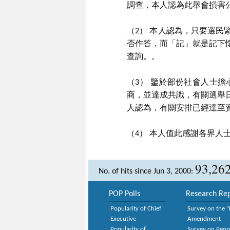
調查，本人認為此舉會損害
（2） 本人認為，只要選
否作答，而「記」就是記下
查詢。。
（3） 鑒於部份社會人士
商，並達成共識，有關選舉
人認為，有關安排已經達至
（4） 本人值此感謝各界
93,26
No. of hits since Jun 3, 2000:
POP Polls
Research Rep
Popularity of Chief
Survey on the “
Executive
Amendment
Popularity of
Survey on Peop