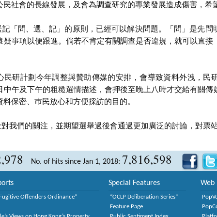
公民社會的長線發展，及會為調查研究的專業發展造成傷害，希
民緊記「問、選、記」的原則，已經可以解決問題。「問」是先問
懷疑事項以便跟進。倘若不肯定有關調查是否違規，就可以直接
擔心民研計劃今年調整與贊助傳媒的安排，會導致資料外洩，民
日中午及下午的粗糙選情描述，會押後至晚上八時才交給有關傳
資料保密、巿民放心和方便採訪的目的。
人士對我們的關注，並期望選舉過後會通過更加廣泛的討論，對票
2,978
7,816,598
No. of hits since Jan 1, 2018:
orts
Special Features
Web 
Fugitive Offenders Ordinance”
“OCLP Deliberation Series”
PopV
Feature Page
PopC
le’s Views on Hong Kong’s Property
Public Sentiment Index
Platf