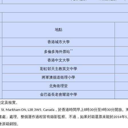
地點
香港城市大學
**
多倫多海外票站
香港中文大學
彩虹邨天主教英文中學
將軍澳循道衛理小學
北角衛理堂
金巴崙長老會耀道中學
決定及核實。
ison St, Markham ON, L3R 3W5, Canada，於香港時間早上8時30分至9
處」處理。整個運作過程皆有錄影監察。不過，如果封箱選票未能於2014年5
會原箱銷毀。