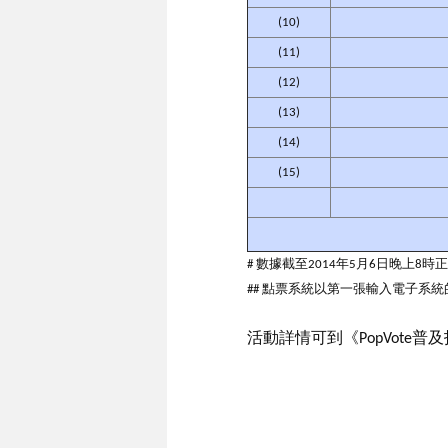
(10)
(11)
(12)
(13)
(14)
(15)
# 數據截至2014年5月6日晚上
## 點票系統以第一張輸入電子
活動詳情可到《PopVote