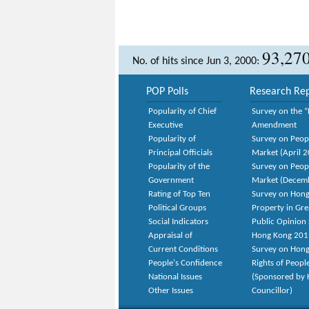
93,27
No. of hits since Jun 3, 2000:
POP Polls
Research Rep
Popularity of Chief
Survey on the “
Executive
Amendment
Popularity of
Survey on Peop
Principal Officials
Market (April 
Popularity of the
Survey on Peop
Government
Market (Decem
Rating of Top Ten
Survey on Hong
Political Groups
Property in Gr
Social Indicators
Public Opinion 
Appraisal of
Hong Kong 201
Current Conditions
Survey on Hong
People's Confidence
Rights of Peopl
National Issues
(Sponsored by H
Other Issues
Councillor)