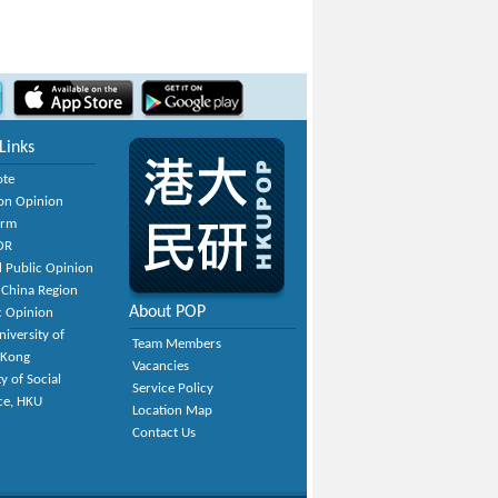
Links
ote
on Opinion
orm
OR
 Public Opinion
 China Region
About POP
c Opinion
niversity of
Team Members
 Kong
Vacancies
y of Social
Service Policy
ce, HKU
Location Map
Contact Us