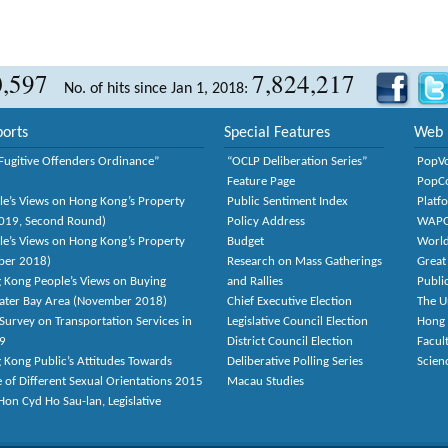
0,597
7,824,217
No. of hits since Jan 1, 2018:
orts
Special Features
Web 
Fugitive Offenders Ordinance”
“OCLP Deliberation Series”
PopV
Feature Page
PopC
le’s Views on Hong Kong’s Property
Public Sentiment Index
Platf
2019, Second Round)
Policy Address
WAP
le’s Views on Hong Kong’s Property
Budget
World
ber 2018)
Research on Mass Gatherings
Great
 Kong People’s Views on Buying
and Rallies
Publi
eater Bay Area (November 2018)
Chief Executive Election
The U
Survey on Transportation Services in
Legislative Council Election
Hong
9
District Council Election
Facult
 Kong Public’s Attitudes Towards
Deliberative Polling Series
Scien
e of Different Sexual Orientations 2015
Macau Studies
on Cyd Ho Sau-lan, Legislative