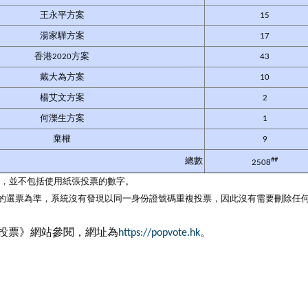
王永平方案
15
湯家驊方案
17
香港2020方案
43
戴大為方案
10
楊艾文方案
2
何濼生方案
1
棄權
9
##
總數
2508
8時正，並不包括使用紙張投票的數字。
系統的選票為準，系統沒有發現以同一身份證號碼重複投票，因此沒有需要刪除任
普及投票》網站參閱，網址為
https://popvote.hk
。