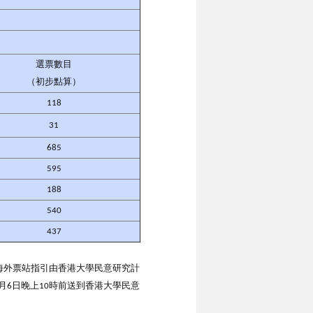
選票數目
（初步點算）
118
31
685
595
188
540
437
時30分開放。海外票站指引由香港大學民意研究計
月6日晚上10時前送到香港大學民意