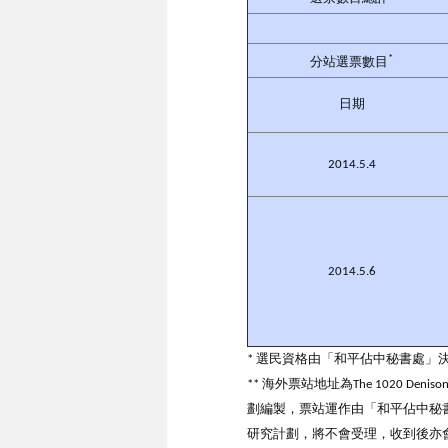
*
分站選票數目
日期
2014.5.4
2014.5.6
* 選民資格由「和平佔中秘書處」
** 海外票站地址為The 1020 Den
劃編製，票站運作由「和平佔中秘書
研究計劃，將不會受理，收到後亦