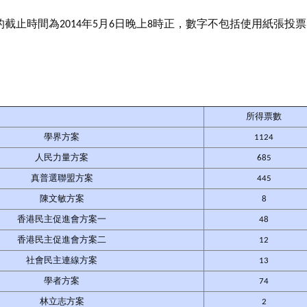
截止時間為2014年5月6日晚上8時正，數字不包括使用紙張投
所得票數
學界方案
1124
人民力量方案
685
真普選聯盟方案
445
陳文敏方案
8
香港民主促進會方案一
48
香港民主促進會方案二
12
社會民主連線方案
13
學者方案
74
林立志方案
2