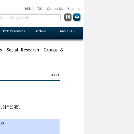
|
|
|
HKU
FSS
Contact Us
Sitemap
POP Resources
Archive
About POP
s
Social Research
Groups &
Back
後另行公布。
:00