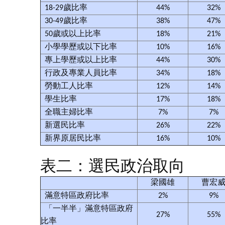
18-29歲比率
44%
32%
30-49歲比率
38%
47%
50歲或以上比率
18%
21%
小學學歷或以下比率
10%
16%
專上學歷或以上比率
44%
30%
行政及專業人員比率
34%
18%
勞動工人比率
12%
14%
學生比率
17%
18%
全職主婦比率
7%
7%
新選民比率
26%
22%
新界原居民比率
16%
10%
表二：選民政治取向
梁國雄
曹宏
滿意特區政府比率
2%
9%
「一半半」滿意特區政府
27%
55%
比率