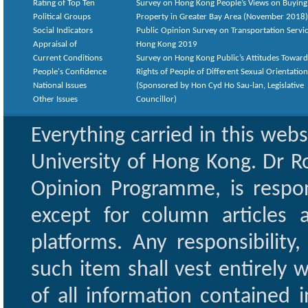
Rating of Top Ten
Survey on Hong Kong People’s Views on Buying
Political Groups
Property in Greater Bay Area (November 2018)
Social Indicators
Public Opinion Survey on Transportation Servic
Appraisal of
Hong Kong 2019
Current Conditions
Survey on Hong Kong Public’s Attitudes Toward
People's Confidence
Rights of People of Different Sexual Orientatio
National Issues
(Sponsored by Hon Cyd Ho Sau-lan, Legislative
Other Issues
Councillor)
Everything carried in this web
University of Hong Kong. Dr Ro
Opinion Programme, is respon
except for column articles
platforms. Any responsibility
such item shall vest entirely w
of all information contained i