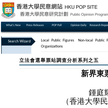
What's New
Press Releases
POP Poll
Opinion Daily
Research Repor
Local Public Figures
Non-local Public F
Search Wizard
Organizations
立法會選舉票站調查分析系列之五
新界東
鍾庭
（香港大學民