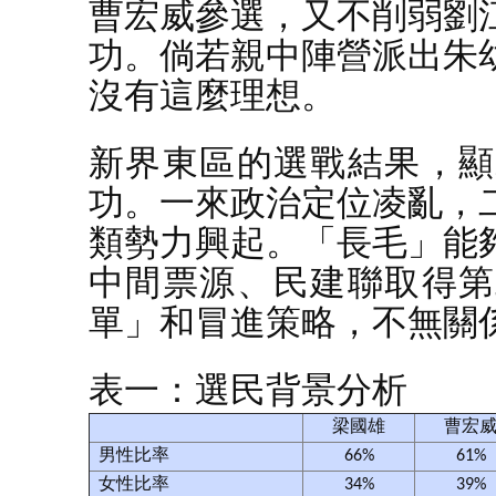
曹宏威參選，又不削弱劉
功。倘若親中陣營派出朱
沒有這麼理想。
新界東區的選戰結果，顯
功。一來政治定位凌亂，
類勢力興起。「長毛」能
中間票源、民建聯取得第
單」和冒進策略，不無關
表一：選民背景分析
梁國雄
曹宏
男性比率
66%
61%
女性比率
34%
39%