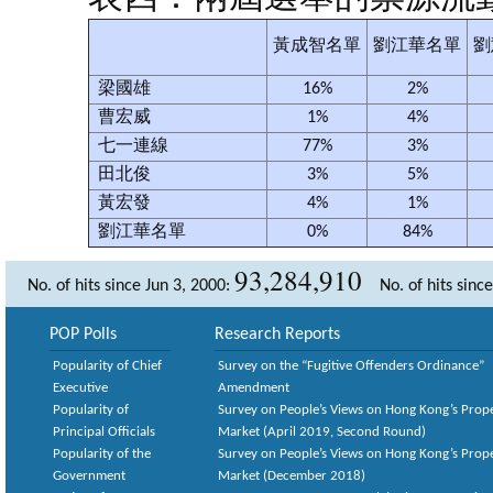
黃成智名單
劉江華名單
劉
梁國雄
16%
2%
曹宏威
1%
4%
七一連線
77%
3%
田北俊
3%
5%
黃宏發
4%
1%
劉江華名單
0%
84%
93,284,910
No. of hits since Jun 3, 2000:
No. of hits sinc
POP Polls
Research Reports
Popularity of Chief
Survey on the “Fugitive Offenders Ordinance”
Executive
Amendment
Popularity of
Survey on People’s Views on Hong Kong’s Prop
Principal Officials
Market (April 2019, Second Round)
Popularity of the
Survey on People’s Views on Hong Kong’s Prop
Government
Market (December 2018)