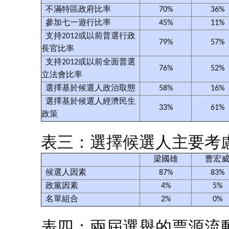
不滿特區政府比率
70%
36%
參加七一遊行比率
45%
11%
支持2012或以前普選行政
79%
57%
長官比率
支持2012或以前全面普選
76%
52%
立法會比率
選擇基於候選人政治取態
58%
16%
選擇基於候選人經濟民生
33%
61%
政策
表三：選擇候選人主要考
梁國雄
曹宏
候選人因素
87%
83%
政黨因素
4%
5%
名單組合
2%
0%
表四：兩屆選舉的票源流