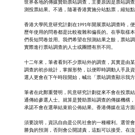
世界各地的傳媒贊助票站調查，主要原因是票站調查
測投票結果。不過，隨著香港實施分站點票，縮短點
香港大學民意研究計劃在1991年開展票站調查時
歷年使用的問卷都是比較複雜和偏長的。在爭取樣本
們長短問卷並用。我們希望在預測結果之餘，票站調
實際進行票站調查的人士或團體有所不同。
十二年來，筆者看到不少票站外的調查，其實是由某
調查的初步統計，掌握形勢，以便即時調動人手及資
選人更會在下午時段開始，喊出「票站調查顯示我方
筆者在此鄭重聲明，民意研究計劃從來不會在投票結
通傳給參選人士。就算是贊助票站調查的傳媒機構，
承諾不會在選舉結束前公佈結果。香港傳媒在這方面
須要說明，資訊自由是公民社會的一種權利。選管會
勝負的預測，否則會公開譴責，這點可以接受。在沒