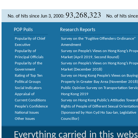
93,268,323
No. of hits since Jun 3, 2000:
No. of hits sinc
POP Polls
Research Reports
Popularity of Chief
Survey on the “Fugitive Offenders Ordinance”
Executive
Amendment
Popularity of
Survey on People’s Views on Hong Kong’s Prop
Principal Officials
Market (April 2019, Second Round)
Popularity of the
Survey on People’s Views on Hong Kong’s Prop
Government
Market (December 2018)
Rating of Top Ten
Survey on Hong Kong People’s Views on Buying
Political Groups
Property in Greater Bay Area (November 2018)
Social Indicators
Public Opinion Survey on Transportation Servic
Appraisal of
Hong Kong 2019
Current Conditions
Survey on Hong Kong Public’s Attitudes Toward
People's Confidence
Rights of People of Different Sexual Orientatio
National Issues
(Sponsored by Hon Cyd Ho Sau-lan, Legislative
Other Issues
Councillor)
Everything carried in this web