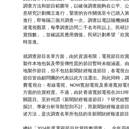
調查方法和節目範圍等，以確保調查能夠在公平、
意研究計劃獨立進行，緊密的合作關係至今已踏入第十七個
進行，即每隔三個月調查一次。調查以電話隨機抽
港電視觀眾，每季調查訪問二千名市民以上。民研
賞指數」，並確認其應用價值。民研計劃希望「欣
時並進。
就調查節目名單方面，由於資源有限，電視節目欣
製作本地包裝及帶宣傳性質的節目暫時未能涵蓋。由2
地製作節目，但不包括新聞財經報道節目，各電視台
節目皆由顧問團的代表以此方法選出。與此同時，
費電視台：有線電視、NOW寬頻電視及香港寬頻
方面的欣賞程度。不過，由於香港寬頻電視在201
關題目。至於何謂《新聞財經報道節目》？研究組
探討、專家分析等類型則不計，而新聞財經報道節
述方法，是次調查名單所包括的非新聞財經報道節目
總結「2014年度電視節目欣賞指數調查」，全年四