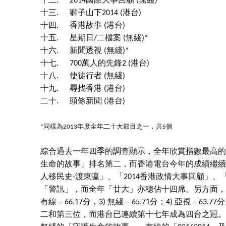
十二.
2014國際大事回顧 (無綫)
十三.
獅子山下2014 (港台)
十四.
香港故事 (港台)
十五.
星期日/二檔案 (無綫)*
十六.
新聞透視 (無綫)*
十七.
700萬人的先鋒2 (港台)
十八.
使徒行者 (無綫)
十九.
尋找香港 (港台)
二十.
頭條新聞 (港台)
*同樣為2013年度全年二十大節目之一，共5個
綜合過去一年四季的調查顯示，全年欣賞指數最高的
生命的故事」排名第二，而香港電台今年的成績繼續
人移民史-渡東瀛」、「2014香港政情大事回顧」
「警訊」，而全年「廿大」亦穩佔十四席。另方面，四個電
有線－66.17分，3) 無綫－65.71分；4) 亞視
二和第三位，而港台已連續第十七年成為四台之冠。