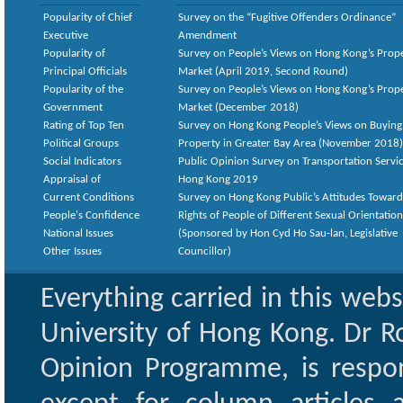
Popularity of Chief
Survey on the “Fugitive Offenders Ordinance”
Executive
Amendment
Popularity of
Survey on People’s Views on Hong Kong’s Prop
Principal Officials
Market (April 2019, Second Round)
Popularity of the
Survey on People’s Views on Hong Kong’s Prop
Government
Market (December 2018)
Rating of Top Ten
Survey on Hong Kong People’s Views on Buying
Political Groups
Property in Greater Bay Area (November 2018)
Social Indicators
Public Opinion Survey on Transportation Servic
Appraisal of
Hong Kong 2019
Current Conditions
Survey on Hong Kong Public’s Attitudes Toward
People's Confidence
Rights of People of Different Sexual Orientatio
National Issues
(Sponsored by Hon Cyd Ho Sau-lan, Legislative
Other Issues
Councillor)
Everything carried in this web
University of Hong Kong. Dr Ro
Opinion Programme, is respon