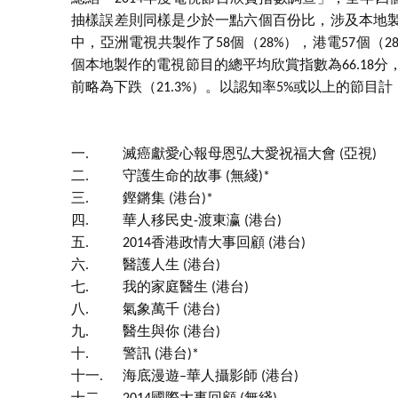
抽樣誤差則同樣是少於一點六個百份比，涉及本地製
中，亞洲電視共製作了58個（28%），港電57個（28
個本地製作的電視節目的總平均欣賞指數為66.18分，較
前略為下跌（21.3%）。以認知率5%或以上的節目計
一.
滅癌獻愛心報母恩弘大愛祝福大會 (亞視)
二.
守護生命的故事 (無綫)*
三.
鏗鏘集 (港台)*
四.
華人移民史-渡東瀛 (港台)
五.
2014香港政情大事回顧 (港台)
六.
醫護人生 (港台)
七.
我的家庭醫生 (港台)
八.
氣象萬千 (港台)
九.
醫生與你 (港台)
十.
警訊 (港台)*
十一.
海底漫遊–華人攝影師 (港台)