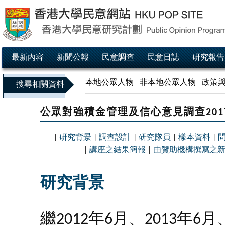
最新內容
新聞公報
民意調查
民意日誌
研究報告
本地公眾人物
非本地公眾人物
政策
搜尋相關資料
公眾對強積金管理及信心意見調查201
|
研究背景
|
調查設計
|
研究隊員
|
樣本資料
|
|
講座之結果簡報
|
由贊助機構撰寫之
研究背景
繼2012年6月、2013年6月、