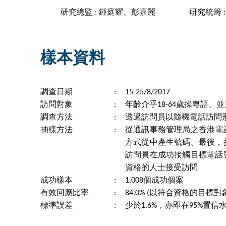
研究總監 : 鍾庭耀、彭嘉麗
研究統籌 
樣本資料
調查日期
:
15-25/8/2017
訪問對象
:
年齡介乎18-64歲操粵語
調查方法
:
透過訪問員以隨機電話訪問
抽樣方法
:
從通訊事務管理局之香港電
方式從中產生號碼。最後，
訪問員在成功接觸目標電話
資格的人士接受訪問
成功樣本
:
1,008個成功個案
有效回應比率
:
84.0% (以符合資格的目標對
標準誤差
:
少於1.6%，亦即在95%置