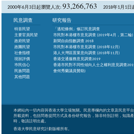
93,266,763
2000年6月3日起瀏覽人次:
2018年1月1
民意調查
研究報告
特首民望
「逃犯條例」修訂民意調查
主要官員民望
市民對本港樓市意見調查 (2019年4月，第二輪)
政府民望
新聞自由指數調查 2018
政團民望
市民對本港樓市意見調查 (2018年12月)
社會指標
港人大灣區置業意向調查 (2018年11月)
現狀評價
香港交通服務意見調查2019
巿民信心
香港市民對不同性傾向人士之權利意見調查2015
民族問題
會何秀蘭議員贊助)
其他問題
本網站內一切內容與香港大學立場無關。民意專欄內的文章及民意平台
所載資料，包括問卷提問方式及各份研究報告，除非特別註明，知識產
時，敬請註明出處。
香港大學民意研究計劃版權所有。