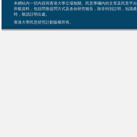
本網站內一切內容與香港大學立場無關。民意專欄內的文章及民意平台
所載資料，包括問卷提問方式及各份研究報告，除非特別註明，知識產
時，敬請註明出處。
香港大學民意研究計劃版權所有。