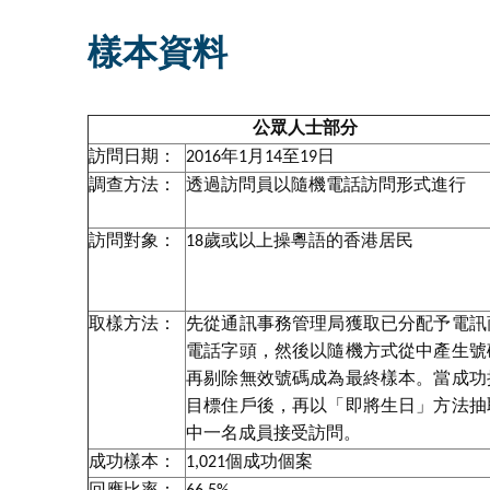
樣本資料
公眾人士部分
訪問日期：
2016年1月14至19日
調查方法：
透過訪問員以隨機電話訪問形式進行
訪問對象：
18歲或以上操粵語的香港居民
取樣方法：
先從通訊事務管理局獲取已分配予電訊
電話字頭，然後以隨機方式從中產生號
再剔除無效號碼成為最終樣本。當成功
目標住戶後，再以「即將生日」方法抽
中一名成員接受訪問。
成功樣本：
1,021個成功個案