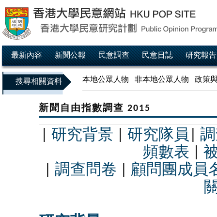
最新內容
新聞公報
民意調查
民意日誌
研究報告
本地公眾人物
非本地公眾人物
政策
搜尋相關資料
新聞自由指數調查 2015
|
研究背景
|
研究隊員
|
調
頻數表
|
|
調查問卷
|
顧問團成員