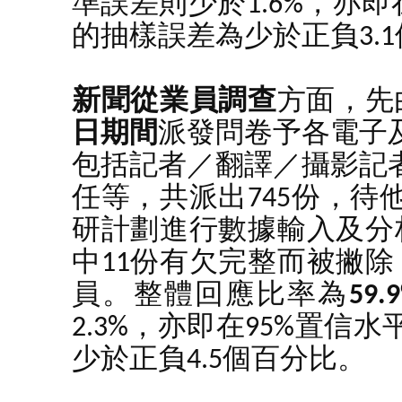
準誤差則少於1.6%，亦
的抽樣誤差為少於正負3.
新聞從業員調查
方面，先
日期間
派發問卷予各電子
包括記者／翻譯／攝影記
任等，共派出745份，
研計劃進行數據輸入及分
中11份有欠完整而被撇
員。整體回應比率為
59.
2.3%，亦即在95%置
少於正負4.5個百分比。