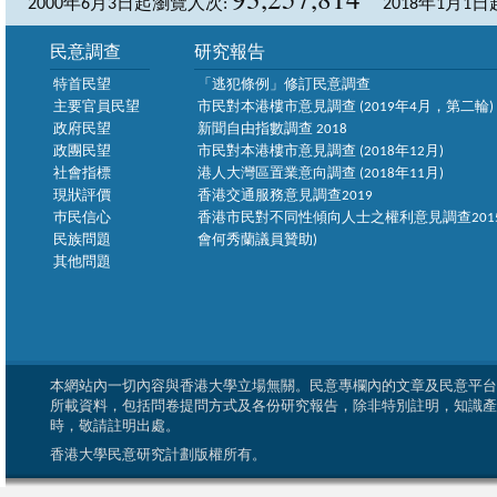
2000年6月3日起瀏覽人次:
2018年1月1
民意調查
研究報告
特首民望
「逃犯條例」修訂民意調查
主要官員民望
市民對本港樓市意見調查 (2019年4月，第二輪)
政府民望
新聞自由指數調查 2018
政團民望
市民對本港樓市意見調查 (2018年12月)
社會指標
港人大灣區置業意向調查 (2018年11月)
現狀評價
香港交通服務意見調查2019
巿民信心
香港市民對不同性傾向人士之權利意見調查2015
民族問題
會何秀蘭議員贊助)
其他問題
本網站內一切內容與香港大學立場無關。民意專欄內的文章及民意平台
所載資料，包括問卷提問方式及各份研究報告，除非特別註明，知識產
時，敬請註明出處。
香港大學民意研究計劃版權所有。