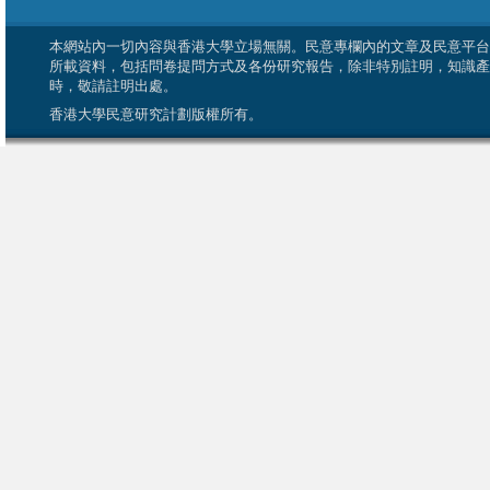
本網站內一切內容與香港大學立場無關。民意專欄內的文章及民意平台
所載資料，包括問卷提問方式及各份研究報告，除非特別註明，知識產
時，敬請註明出處。
香港大學民意研究計劃版權所有。