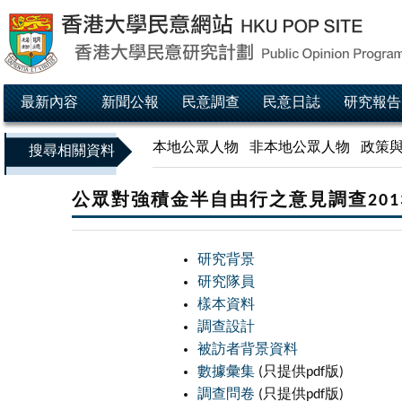
最新內容
新聞公報
民意調查
民意日誌
研究報告
本地公眾人物
非本地公眾人物
政策
搜尋相關資料
公眾對強積金半自由行之意見調查201
研究背景
研究隊員
樣本資料
調查設計
被訪者背景資料
數據彙集
(只提供pdf版)
調查問卷
(只提供pdf版)