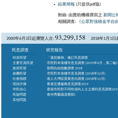
結果簡報
(只提供pdf版)
附錄: 由贊助機構撰寫之
新聞公
相關調查:
《公眾對強積金半自由
93,299,158
2000年6月3日起瀏覽人次:
2018年1月1
民意調查
研究報告
特首民望
「逃犯條例」修訂民意調查
主要官員民望
市民對本港樓市意見調查 (2019年4月，第二輪)
政府民望
新聞自由指數調查 2018
政團民望
市民對本港樓市意見調查 (2018年12月)
社會指標
港人大灣區置業意向調查 (2018年11月)
現狀評價
香港交通服務意見調查2019
巿民信心
香港市民對不同性傾向人士之權利意見調查2015
民族問題
會何秀蘭議員贊助)
其他問題