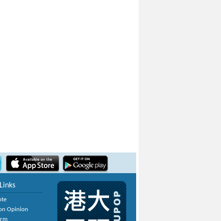
Links
ote
on Opinion
orm