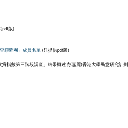
)
pdf版)
)
查顧問團」成員名單
(只提供pdf版)
目欣賞指數第三階段調查」結果概述 彭嘉麗(香港大學民意研究計劃統籌