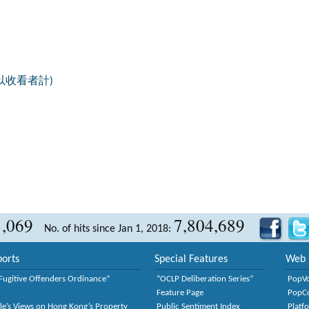
以收看者計)
1,069
7,804,689
No. of hits since Jan 1, 2018:
orts
Special Features
Web 
Fugitive Offenders Ordinance”
“OCLP Deliberation Series”
PopV
Feature Page
PopC
le’s Views on Hong Kong’s Property
Public Sentiment Index
Platf