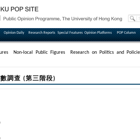
Opinion Daily
Research Reports
Special Features
Opinion Platforms
POP Column
ures
Non-local Public Figures
Research on Politics and Policie
數調查 (第三階段)
)
)