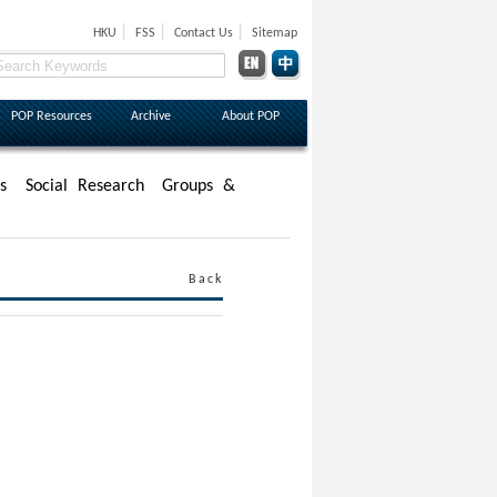
|
|
|
HKU
FSS
Contact Us
Sitemap
POP Resources
Archive
About POP
s
Social Research
Groups &
Back