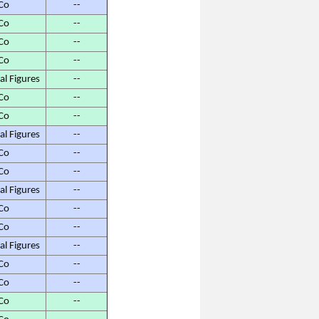
Co
--
Co
--
Co
--
Co
--
 Figures
--
Co
--
Co
--
 Figures
--
Co
--
Co
--
 Figures
--
Co
--
Co
--
 Figures
--
Co
--
Co
--
Co
--