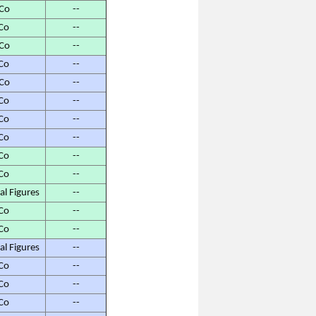
Co
--
Co
--
Co
--
Co
--
Co
--
Co
--
Co
--
Co
--
Co
--
Co
--
 Figures
--
Co
--
Co
--
 Figures
--
Co
--
Co
--
Co
--