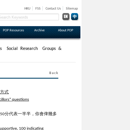
|
|
|
HKU
FSS
Contact Us
Sitemap
POP Resources
Archive
About POP
s
Social Research
Groups &
Back
問方式
illors" questions
，50分代表一半半，你會俾幾多
supportive, 100 indicating