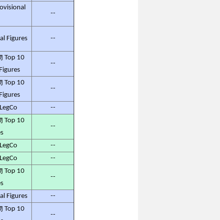
isional
--
 Figures
--
op 10
--
 Figures
op 10
--
 Figures
egCo
--
op 10
--
es
egCo
--
egCo
--
op 10
--
es
 Figures
--
op 10
--