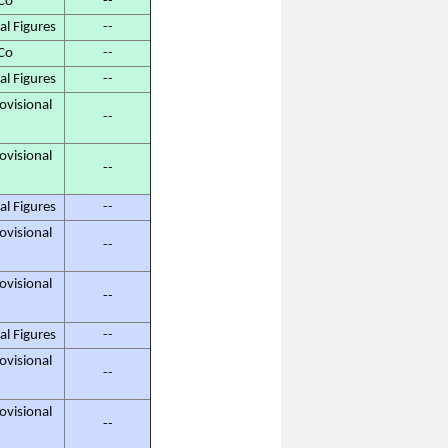
Co
--
 Figures
--
Co
--
 Figures
--
isional
--
isional
--
 Figures
--
isional
--
isional
--
 Figures
--
isional
--
isional
--