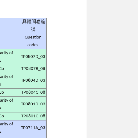
具體問卷編
號
Question
codes
ty of
TP0807D_03
s
Co
TP0807B_08
ty of
TP0804D_03
s
Co
TP0804C_08
ty of
TP0801D_03
s
Co
TP0801C_08
ty of
TP0711A_03
s