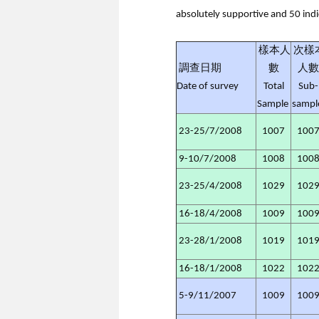
absolutely supportive and 50 ind
樣本人
次樣
調查日期
數
人數
Date of survey
Total
Sub-
Sample
samp
23-25/7/2008
1007
100
9-10/7/2008
1008
100
23-25/4/2008
1029
102
16-18/4/2008
1009
100
23-28/1/2008
1019
101
16-18/1/2008
1022
102
5-9/11/2007
1009
100