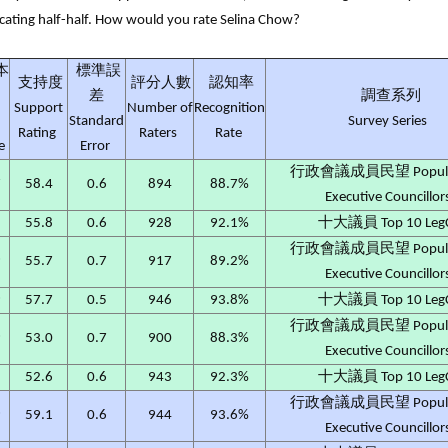
icating half-half. How would you rate Selina Chow?
本
標準誤
支持度
評分人數
認知率
差
調查系列
Support
Number of
Recognition
Standard
Survey Series
Rating
Raters
Rate
le
Error
行政會議成員民望 Populari
7
58.4
0.6
894
88.7%
Executive Councillor
8
55.8
0.6
928
92.1%
十大議員 Top 10 Leg
行政會議成員民望 Populari
9
55.7
0.7
917
89.2%
Executive Councillor
9
57.7
0.5
946
93.8%
十大議員 Top 10 Leg
行政會議成員民望 Populari
9
53.0
0.7
900
88.3%
Executive Councillor
2
52.6
0.6
943
92.3%
十大議員 Top 10 Leg
行政會議成員民望 Populari
9
59.1
0.6
944
93.6%
Executive Councillor