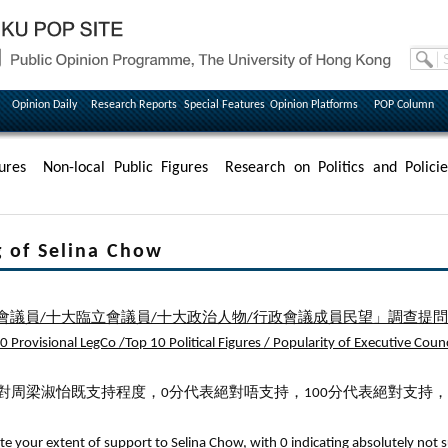
Opinion Daily
Research Reports
Special Features
Opinion Platforms
POP Column
ures
Non-local Public Figures
Research on Politics and Policie
f Selina Chow
會議員/十大臨立會議員/十大政治人物/行政會議成員民望」調查提
 Provisional LegCo /Top 10 Political Figures / Popularity of Executive Counc
價你對周梁淑怡既支持程度，0分代表絕對唔支持，100分代表絕對支持
ate your extent of support to Selina Chow, with 0 indicating absolutely not 