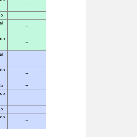
--
Co
--
al
--
op
--
al
--
op
--
Co
--
op
--
Co
--
op
--