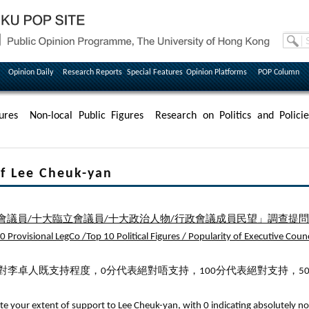
Opinion Daily
Research Reports
Special Features
Opinion Platforms
POP Column
ures
Non-local Public Figures
Research on Politics and Policie
Lee Cheuk-yan
會議員/十大臨立會議員/十大政治人物/行政會議成員民望」調查提
 Provisional LegCo /Top 10 Political Figures / Popularity of Executive Counc
價你對李卓人既支持程度，0分代表絕對唔支持，100分代表絕對支持，
ate your extent of support to Lee Cheuk-yan, with 0 indicating absolutely no