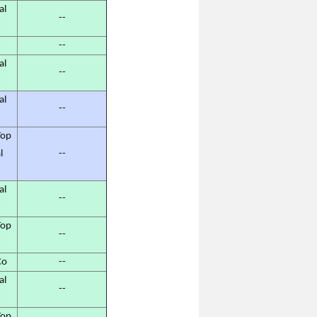
al
--
--
al
--
al
--
op
l
--
al
--
op
--
Co
--
al
--
op