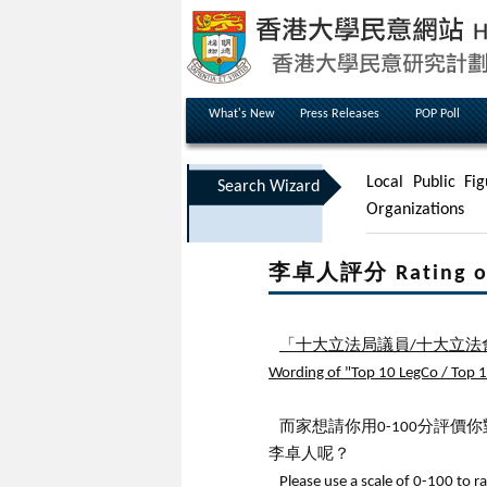
What's New
Press Releases
POP Poll
Local Public Fig
Search Wizard
Organizations
李卓人評分 Rating of 
「十大立法局議員/十大立法
Wording of "Top 10 LegCo / Top 10
而家想請你用0-100分評
李卓人呢？
Please use a scale of 0-100 to r