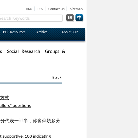
|
|
|
HKU
FSS
Contact Us
Sitemap
POP Resources
Archive
About POP
s
Social Research
Groups &
Back
問方式
illors" questions
50分代表一半半，你會俾幾多分
t supportive, 100 indicating