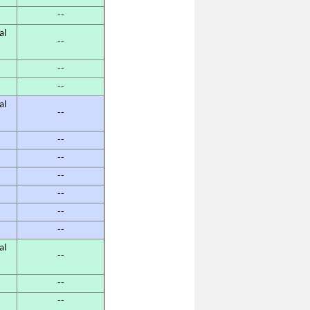
--
al
--
--
--
al
--
--
--
--
--
--
--
al
--
--
--