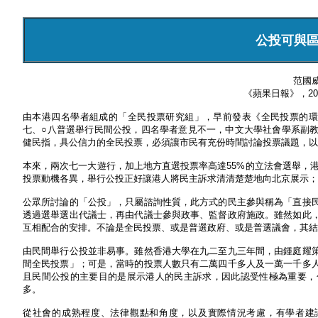
公投可與
范國
《蘋果日報》，200
由本港四名學者組成的「全民投票研究組」，早前發表《全民投票的環
七、○八普選舉行民間公投，四名學者意見不一，中文大學社會學系副
健民指，具公信力的全民投票，必須讓市民有充份時間討論投票議題，以
本來，兩次七一大遊行，加上地方直選投票率高達55%的立法會選舉，
投票動機各異，舉行公投正好讓港人將民主訴求清清楚楚地向北京展示；
公眾所討論的「公投」，只屬諮詢性質，此方式的民主參與稱為「直接
透過選舉選出代議士，再由代議士參與政事、監督政府施政。雖然如此
互相配合的安排。不論是全民投票、或是普選政府、或是普選議會，其結
由民間舉行公投並非易事。雖然香港大學在九二至九三年間，由鍾庭耀
間全民投票」；可是，當時的投票人數只有二萬四千多人及一萬一千多
且民間公投的主要目的是展示港人的民主訴求，因此認受性極為重要，
多。
從社會的成熟程度、法律觀點和角度，以及實際情況考慮，有學者建議