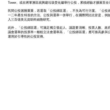
Tower、或在將軍澳區就興建垃圾焚化爐舉行公投，累積經驗才擴展至全
民間公投困難重重，若選取「公投綁區選」，不失為可行方案。「公投綁
一二年產生特首的方法。公投與選舉一併舉行，在國際間比比皆是，例
入三百億美元資助幹細胞研究。
此外，「公投綁區選」可滿足獨立發起人、議題要清晰、投票人數、政
議會選舉的投票率一般較立法會選舉高，「公投綁區選」應可推高參與
運用於引導性的公投宣傳。