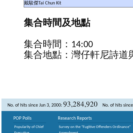
戴駿傑Tai Chun Kit
集合時間及地點
集合時間：14:00
集合地點：灣仔軒尼詩道
93,284,920
No. of hits since Jun 3, 2000:
No. of hits sinc
POP Polls
Research Reports
Popularity of Chief
Survey on the “Fugitive Offenders Ordinance”
Executive
Amendment