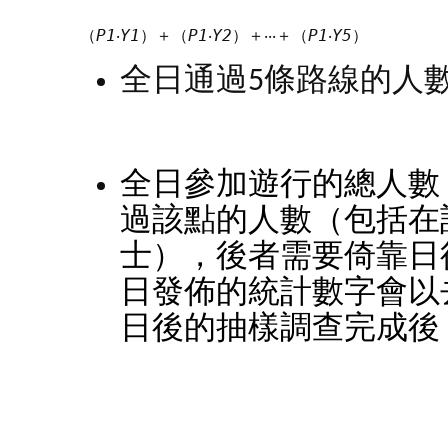
（
P1
‧
Y1
）＋（
P1
‧
Y2
）＋‧‧‧＋（
P1
‧
Y5
） 
全日通過5條路線的人
全日參加遊行的總人數
過該點的人數（包括在
士），後者需要倚靠日
日發佈的統計數字會以
日後的抽樣調查完成後