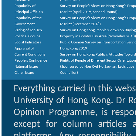
Popularity of
Survey on People’s Views on Hong Kong’s Prop
Principal Officials
Market (April 2019, Second Round)
Popularity of the
Survey on People’s Views on Hong Kong’s Prop
Government
Market (December 2018)
Rating of Top Ten
Survey on Hong Kong People’s Views on Buying
Political Groups
Property in Greater Bay Area (November 2018)
Social Indicators
Public Opinion Survey on Transportation Servic
Appraisal of
Hong Kong 2019
Current Conditions
Survey on Hong Kong Public’s Attitudes Toward
People's Confidence
Rights of People of Different Sexual Orientatio
National Issues
(Sponsored by Hon Cyd Ho Sau-lan, Legislative
Other Issues
Councillor)
Everything carried in this web
University of Hong Kong. Dr Ro
Opinion Programme, is respon
except for column articles